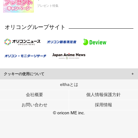
プレゼント特集
オリコングループサイト
クッキーの使用について
このサイトでは Cookie を使用して、ユーザーに合わせたコンテンツや広告の
elthaとは
表示、ソーシャル メディア機能の提供、広告の表示回数やクリック数の測定を
会社概要
個人情報保護方針
行っています。
また、ユーザーによるサイトの利用状況についても情報を収集し、ソーシャル
お問い合わせ
採用情報
メディアや広告配信、データ解析の各パートナーに提供しています。
各パートナーは、この情報とユーザーが各パートナーに提供した他の情報や、
© oricon ME inc.
ユーザーが各パートナーのサービスを使用したときに収集した他の情報を組み
合わせて使用することがあります。