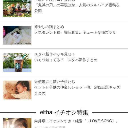
『鬼滅の刃』の再現ほか、人気のシルバニア投稿を
公開
癒やしの猫まとめ
人気タレント猫、猫写真集…キュートな猫ズラリ
スタバ新作イッキ見せ！
いくつ知ってる？ スタバ新作まとめ
天使級に可愛い子供たち
ペットと子供の仲良しショット他、SNS話題キッズ
まとめ
eltha イチオシ特集
向井康二イケメンすぎ！純愛『（LOVE SONG）』
オリコンタイアップ特集