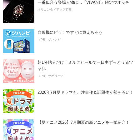
一番似合う登場人物は…『VIVANT』限定ウオッチ
オリコンタイアップ特集
自販機にピッ！ですぐに買えちゃう
（PR）ジハンピ
朝1分貼るだけ！ミルクピールで一日中ずっとうるツ
ヤ肌
（PR）サボリーノ
2026年7月夏ドラマも、注目作＆話題作が勢ぞろい！
【夏アニメ2026】7月期夏の新アニメを一挙紹介！