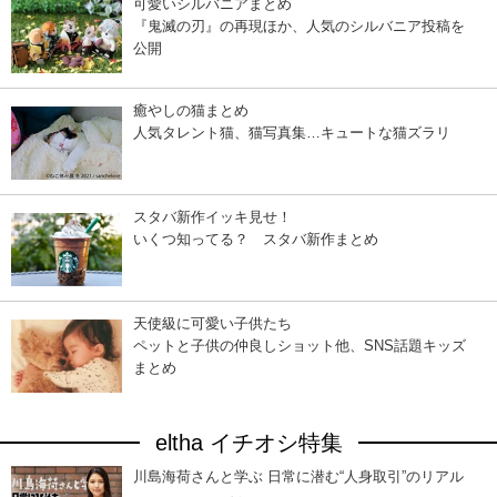
可愛いシルバニアまとめ
『鬼滅の刃』の再現ほか、人気のシルバニア投稿を
公開
癒やしの猫まとめ
人気タレント猫、猫写真集…キュートな猫ズラリ
スタバ新作イッキ見せ！
いくつ知ってる？ スタバ新作まとめ
天使級に可愛い子供たち
ペットと子供の仲良しショット他、SNS話題キッズ
まとめ
eltha イチオシ特集
川島海荷さんと学ぶ 日常に潜む“人身取引”のリアル