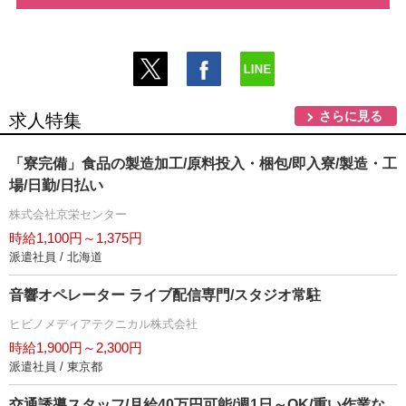
さらに見る
求人特集
「寮完備」食品の製造加工/原料投入・梱包/即入寮/製造・工
場/日勤/日払い
株式会社京栄センター
時給1,100円～1,375円
派遣社員 / 北海道
音響オペレーター ライブ配信専門/スタジオ常駐
ヒビノメディアテクニカル株式会社
時給1,900円～2,300円
派遣社員 / 東京都
交通誘導スタッフ/月給40万円可能/週1日～OK/重い作業な