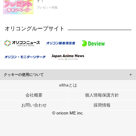
ト！
プレゼント特集
オリコングループサイト
クッキーの使用について
このサイトでは Cookie を使用して、ユーザーに合わせたコンテンツや広告の
elthaとは
表示、ソーシャル メディア機能の提供、広告の表示回数やクリック数の測定を
会社概要
個人情報保護方針
行っています。
また、ユーザーによるサイトの利用状況についても情報を収集し、ソーシャル
お問い合わせ
採用情報
メディアや広告配信、データ解析の各パートナーに提供しています。
各パートナーは、この情報とユーザーが各パートナーに提供した他の情報や、
© oricon ME inc.
ユーザーが各パートナーのサービスを使用したときに収集した他の情報を組み
合わせて使用することがあります。