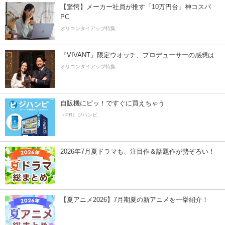
【驚愕】メーカー社員が推す「10万円台」神コスパ
PC
オリコンタイアップ特集
『VIVANT』限定ウオッチ、プロデューサーの感想は
オリコンタイアップ特集
自販機にピッ！ですぐに買えちゃう
（PR）ジハンピ
2026年7月夏ドラマも、注目作＆話題作が勢ぞろい！
【夏アニメ2026】7月期夏の新アニメを一挙紹介！