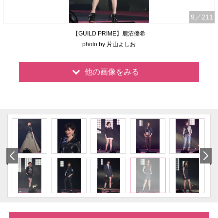
9
／211
【GUILD PRIME】鹿沼優希
photo by 片山よしお
他の画像をみる