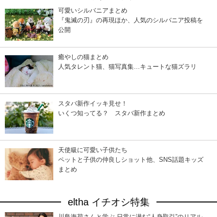
可愛いシルバニアまとめ
『鬼滅の刃』の再現ほか、人気のシルバニア投稿を
公開
癒やしの猫まとめ
人気タレント猫、猫写真集…キュートな猫ズラリ
スタバ新作イッキ見せ！
いくつ知ってる？ スタバ新作まとめ
天使級に可愛い子供たち
ペットと子供の仲良しショット他、SNS話題キッズ
まとめ
eltha イチオシ特集
川島海荷さんと学ぶ 日常に潜む“人身取引”のリアル