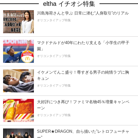
eltha イチオシ特集
川島海荷さんと学ぶ 日常に潜む“人身取引”のリアル
オリコンタイアップ特集
マクドナルドが40年にわたり支える「小学生の甲子
園」
オリコンタイアップ特集
イケメンてんこ盛り！尊すぎる男子の純情ラブに胸
キュン
オリコンタイアップ特集
大好評につき再び！ファミマ名物45％増量キャンペ
ーン
オリコンタイアップ特集
SUPER★DRAGON、自ら描いた”レトロフューチャ
ー”