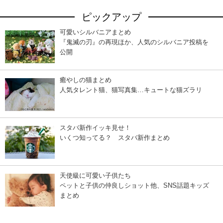
ピックアップ
可愛いシルバニアまとめ
『鬼滅の刃』の再現ほか、人気のシルバニア投稿を
公開
癒やしの猫まとめ
人気タレント猫、猫写真集…キュートな猫ズラリ
スタバ新作イッキ見せ！
いくつ知ってる？ スタバ新作まとめ
天使級に可愛い子供たち
ペットと子供の仲良しショット他、SNS話題キッズ
まとめ