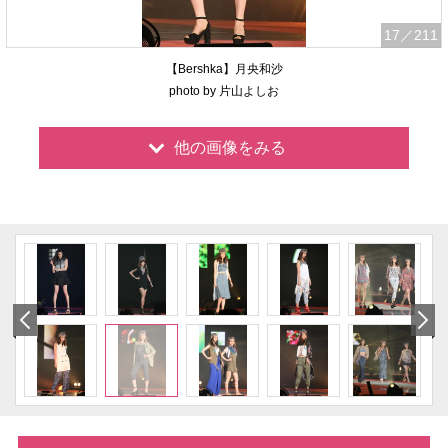
17
／211
【Bershka】月央和沙
photo by 片山よしお
他の画像をみる