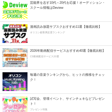
芸能界を志す10代～20代を応援！オーディション・
スクール情報はDeview
漫画読み放題サブスクおすすめ11選【徹底比較】
オリコン顧客満足度ランキング
2026年動画配信サービスおすすめ40選【徹底比較】
CS動画配信サービス20選
毎週の音楽ランキングから、ヒットの推移をチェッ
ク！
試写会、登壇イベント、サインチェキなどプレゼン
ト！
プレゼント特集