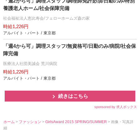
「週2から可」調理スタッフ/調理師免許必須/日勤のみ/特別
養護老人ホーム/社会保障完備
社会福祉法人恵比寿会/フェローホームズ森の家
時給1,226円
アルバイト・パート / 東京都
「週4から可」調理スタッフ/無資格可/日勤のみ/病院/社会保
障完備
医療法人社団美誠会 荒川病院
時給1,226円
アルバイト・パート / 東京都
続きはこちら
sponsored by 求人ボックス
ホーム
>
ファッション
>
GirlsAward 2015 SPRING/SUMMER
> 画像・写真詳
細