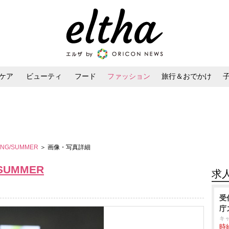
ケア
ビューティ
フード
ファッション
旅行＆おでかけ
ンケア
ダイエット・ボディケア
ヘアスタイル・ヘアアレンジ
PRING/SUMMER
＞ 画像・写真詳細
G/SUMMER
求
受
庁
キ
時給