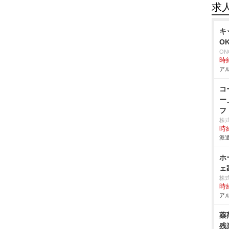
求
キ
O
ON
時給
アル
コ
ー
フ
株
時給
派遣
ホ
ェ
株
時給
アル
薬
残