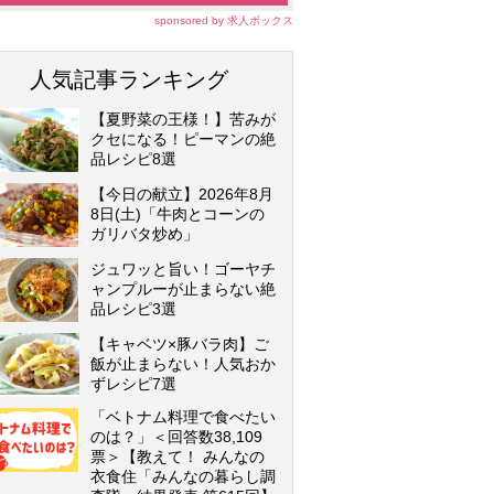
sponsored by 求人ボックス
人気記事ランキング
【夏野菜の王様！】苦みが
クセになる！ピーマンの絶
品レシピ8選
【今日の献立】2026年8月
8日(土)「牛肉とコーンの
ガリバタ炒め」
ジュワッと旨い！ゴーヤチ
ャンプルーが止まらない絶
品レシピ3選
【キャベツ×豚バラ肉】ご
飯が止まらない！人気おか
ずレシピ7選
「ベトナム料理で食べたい
のは？」＜回答数38,109
票＞【教えて！ みんなの
衣食住「みんなの暮らし調