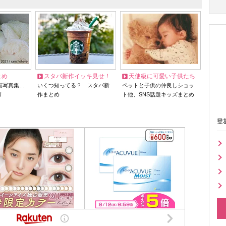
とめ
スタバ新作イッキ見せ！
天使級に可愛い子供たち
猫写真集…
いくつ知ってる？ スタバ新
ペットと子供の仲良しショッ
リ
作まとめ
ト他、SNS話題キッズまとめ
登