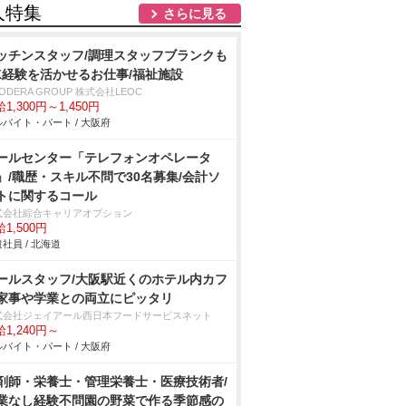
人特集
さらに見る
ッチンスタッフ/調理スタッフブランクも
K経験を活かせるお仕事/福祉施設
ODERA GROUP 株式会社LEOC
1,300円～1,450円
バイト・パート / 大阪府
ールセンター「テレフォンオペレータ
」/職歴・スキル不問で30名募集/会計ソ
トに関するコール
式会社綜合キャリアオプション
1,500円
社員 / 北海道
ールスタッフ/大阪駅近くのホテル内カフ
家事や学業との両立にピッタリ
式会社ジェイアール西日本フードサービスネット
1,240円～
バイト・パート / 大阪府
剤師・栄養士・管理栄養士・医療技術者/
業なし経験不問園の野菜で作る季節感の