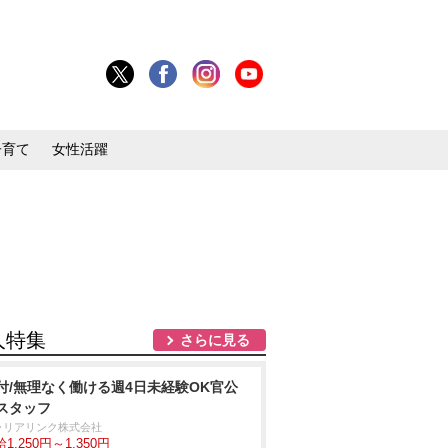
子育て
女性活躍
人特集
さらに見る
付/無理なく働ける週4日未経験OK官公
スタッフ
ャリアリンク株式会社
1,250円～1,350円