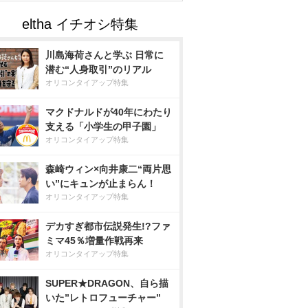
川島海荷さんと学ぶ 日常に
潜む“人身取引”のリアル
オリコンタイアップ特集
マクドナルドが40年にわたり
支える「小学生の甲子園」
オリコンタイアップ特集
森崎ウィン×向井康二“両片思
い”にキュンが止まらん！
オリコンタイアップ特集
デカすぎ都市伝説発生!?ファ
ミマ45％増量作戦再来
オリコンタイアップ特集
SUPER★DRAGON、自ら描
いた”レトロフューチャー”