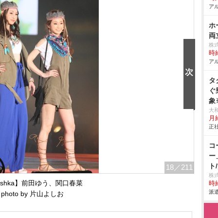
アル
ホ
両
株
時給
アル
タ
ぐ
象
対
大
月
務
正社
2
験
コ
居
ー
務
ト
18
／211
会
株
rshka】前田ゆう、関口春菜
時給
派遣
photo by 片山よしお