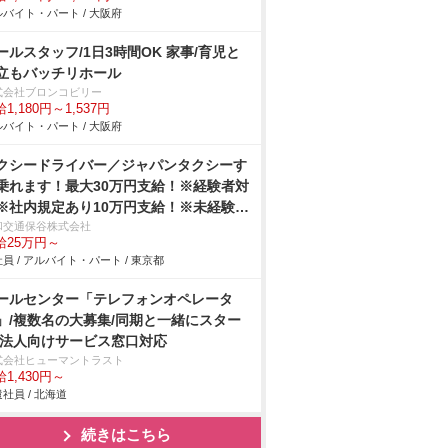
バイト・パート / 大阪府
ールスタッフ/1日3時間OK 家事/育児と
立もバッチリホール
式会社ブロンコビリー
1,180円～1,537円
バイト・パート / 大阪府
クシードライバー／ジャパンタクシーす
乗れます！最大30万円支給！※経験者対
※社内規定あり10万円支給！※未経験者
象※社内規定あり給与保証制度あり：乗
和交通保谷株式会社
給25万円～
開始から8ヶ月間30万円その後4ヶ月間
員 / アルバイト・パート / 東京都
5万円の1年間の給与保証を支給！※未経
者対象単身社宅完備！家賃35,000円（入
ールセンター「テレフォンオペレータ
から12ヵ月間）退職金制度あり！女性乗
」/複数名の大募集/同期と一緒にスター
員大募集しております。女性特集記事 →
/法人向けサービス窓口対応
社の特徴をチェック
式会社ヒューマントラスト
1,430円～
社員 / 北海道
続きはこちら