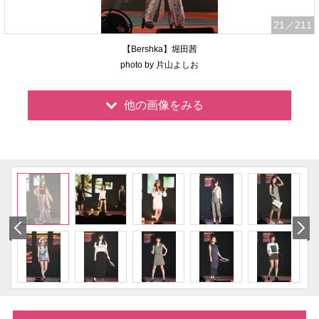
21
／211
【Bershka】堀田茜
photo by 片山よしお
他の画像をみる