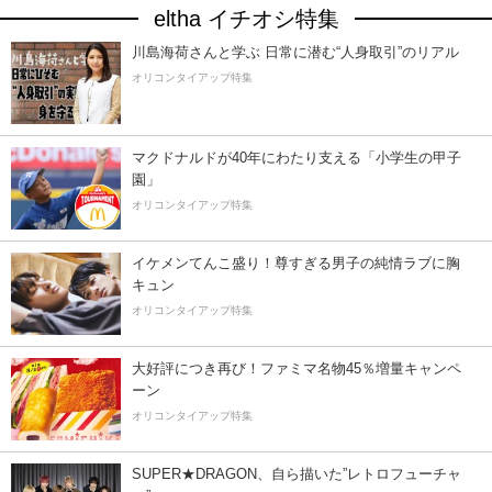
eltha イチオシ特集
川島海荷さんと学ぶ 日常に潜む“人身取引”のリアル
オリコンタイアップ特集
マクドナルドが40年にわたり支える「小学生の甲子
園」
オリコンタイアップ特集
イケメンてんこ盛り！尊すぎる男子の純情ラブに胸
キュン
オリコンタイアップ特集
大好評につき再び！ファミマ名物45％増量キャンペ
ーン
オリコンタイアップ特集
SUPER★DRAGON、自ら描いた”レトロフューチャ