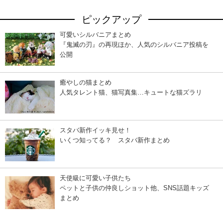
ピックアップ
可愛いシルバニアまとめ
『鬼滅の刃』の再現ほか、人気のシルバニア投稿を
公開
癒やしの猫まとめ
人気タレント猫、猫写真集…キュートな猫ズラリ
スタバ新作イッキ見せ！
いくつ知ってる？ スタバ新作まとめ
天使級に可愛い子供たち
ペットと子供の仲良しショット他、SNS話題キッズ
まとめ