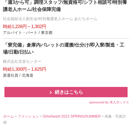
「週3から可」調理スタッフ/無資格可/シフト相談可/特別養
護老人ホーム/社会保障完備
社会福祉法人創生会/特別養護老人ホーム あだちホーム
時給1,226円～1,302円
アルバイト・パート / 東京都
「寮完備」倉庫内パレットの運搬/仕分け/即入寮/製造・工
場/日勤/日払い
株式会社京栄センター
時給1,300円～1,625円
派遣社員 / 北海道
続きはこちら
sponsored by 求人ボックス
ホーム
>
ファッション
>
GirlsAward 2015 SPRING/SUMMER
> 画像・写真詳
細