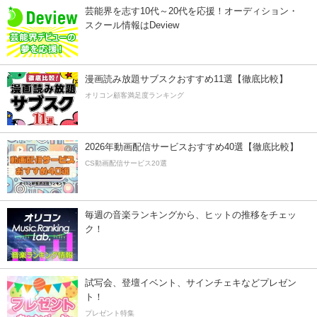
芸能界を志す10代～20代を応援！オーディション・
スクール情報はDeview
漫画読み放題サブスクおすすめ11選【徹底比較】
オリコン顧客満足度ランキング
2026年動画配信サービスおすすめ40選【徹底比較】
CS動画配信サービス20選
毎週の音楽ランキングから、ヒットの推移をチェッ
ク！
試写会、登壇イベント、サインチェキなどプレゼン
ト！
プレゼント特集