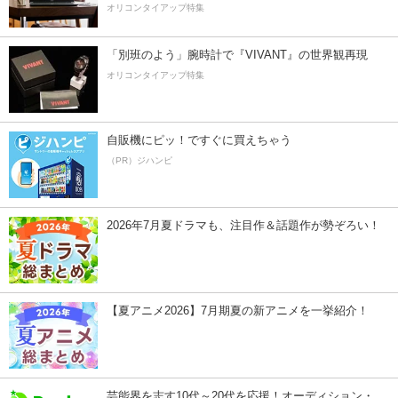
オリコンタイアップ特集
「別班のよう」腕時計で『VIVANT』の世界観再現
オリコンタイアップ特集
自販機にピッ！ですぐに買えちゃう
（PR）ジハンピ
2026年7月夏ドラマも、注目作＆話題作が勢ぞろい！
【夏アニメ2026】7月期夏の新アニメを一挙紹介！
芸能界を志す10代～20代を応援！オーディション・