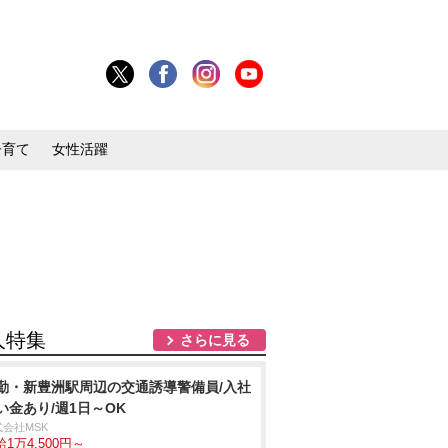
子育て
女性活躍
人特集
さらに見る
勤・新豊洲駅周辺の交通誘導警備員/入社
い金あり/週1日～OK
式会社MSK
1万4,500円～