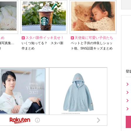
とめ
スタバ新作イッキ見せ！
天使級に可愛い子供たち
猫写真集…
いくつ知ってる？ スタバ新
ペットと子供の仲良しショッ
リ
作まとめ
ト他、SNS話題キッズまとめ
登