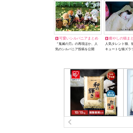
可愛いシルバニアまとめ
癒やしの猫ま
『鬼滅の刃』の再現ほか、人
人気タレント猫、
気のシルバニア投稿を公開
キュートな猫ズラ