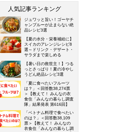
人気記事ランキング
ジュワッと旨い！ゴーヤチ
ャンプルーが止まらない絶
品レシピ3選
【夏の水分・栄養補給に】
スイカのアレンジレシピ8
選～ドリンク・デザート・
サラダまで楽しめる
【暑い日の救世主！】つる
っとさっぱり！夏の冷やし
うどん絶品レシピ3選
「夏に食べたいフルーツ
は？」＜回答数38,274票
＞【教えて！ みんなの衣
食住「みんなの暮らし調査
隊」結果発表 第616回】
「ベトナム料理で食べたい
のは？」＜回答数38,109
票＞【教えて！ みんなの
衣食住「みんなの暮らし調