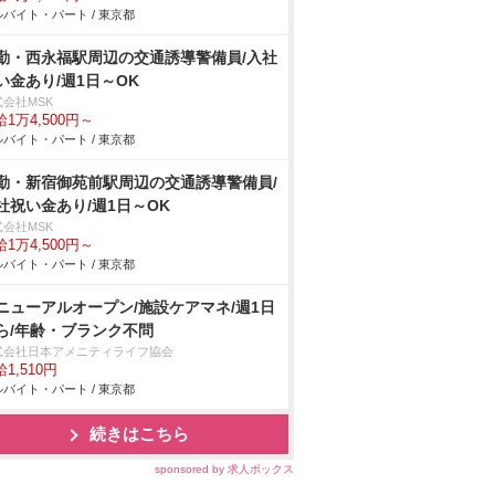
バイト・パート / 東京都
勤・西永福駅周辺の交通誘導警備員/入社
い金あり/週1日～OK
式会社MSK
1万4,500円～
バイト・パート / 東京都
勤・新宿御苑前駅周辺の交通誘導警備員/
社祝い金あり/週1日～OK
式会社MSK
1万4,500円～
バイト・パート / 東京都
ニューアルオープン/施設ケアマネ/週1日
ら/年齢・ブランク不問
式会社日本アメニティライフ協会
1,510円
バイト・パート / 東京都
続きはこちら
sponsored by 求人ボックス