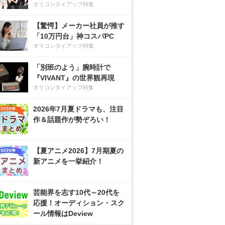
オリコンタイアップ特集
【驚愕】メーカー社員が推す
「10万円台」神コスパPC
オリコンタイアップ特集
「別班のよう」腕時計で
『VIVANT』の世界観再現
オリコンタイアップ特集
2026年7月夏ドラマも、注目
作＆話題作が勢ぞろい！
【夏アニメ2026】7月期夏の
新アニメを一挙紹介！
芸能界を志す10代～20代を
応援！オーディション・スク
ール情報はDeview