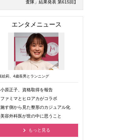
査隊」結果発表 第615回】
エンタメニュース
坂絵莉、4歳長男とランニング
小原正子、資格取得を報告
ファミマとヒロアカがコラボ
施す側から見た整形のカジュアル化
美容外科医が世の中に思うこと
もっと見る