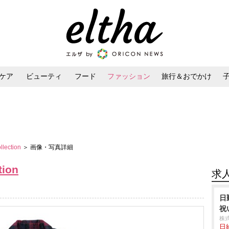
ケア
ビューティ
フード
ファッション
旅行＆おでかけ
ンケア
ダイエット・ボディケア
ヘアスタイル・ヘアアレンジ
llection
＞ 画像・写真詳細
tion
求
日
祝
株
日給