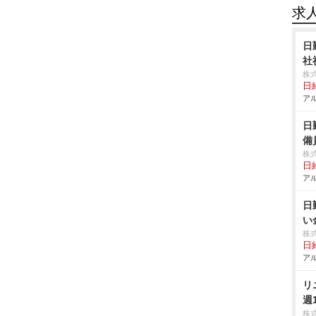
求
日
社
株
日給
アル
日
備
株
日給
アル
日
い
株
日給
アル
リ
週
株