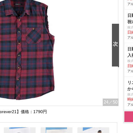
アル
日
祝
株
日給
アル
日
入
株
日給
アル
リ
か
株
時給
24
／50
アル
orever21】価格：1790円