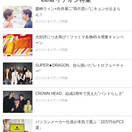
森崎ウィン×向井康二“両片思い”にキュンが止まら
ん！
オリコンタイアップ特集
大好評につき再び！ファミマ名物45％増量キャンペ
ーン
オリコンタイアップ特集
SUPER★DRAGON、自ら描いた”レトロフューチャ
ー”
オリコンタイアップ特集
CROWN HEAD、結成1周年で見えた”バンドらしさ”
オリコンタイアップ特集
パソコンメーカー社員が本気で選ぶ「10万円台PC3
選」