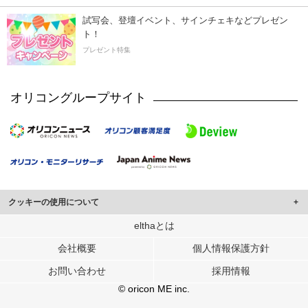
試写会、登壇イベント、サインチェキなどプレゼン
ト！
プレゼント特集
オリコングループサイト
クッキーの使用について
このサイトでは Cookie を使用して、ユーザーに合わせたコンテンツや広告の
elthaとは
表示、ソーシャル メディア機能の提供、広告の表示回数やクリック数の測定を
会社概要
個人情報保護方針
行っています。
また、ユーザーによるサイトの利用状況についても情報を収集し、ソーシャル
お問い合わせ
採用情報
メディアや広告配信、データ解析の各パートナーに提供しています。
各パートナーは、この情報とユーザーが各パートナーに提供した他の情報や、
© oricon ME inc.
ユーザーが各パートナーのサービスを使用したときに収集した他の情報を組み
合わせて使用することがあります。