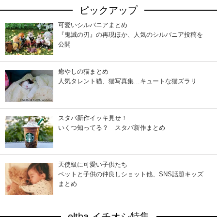
ピックアップ
可愛いシルバニアまとめ
『鬼滅の刃』の再現ほか、人気のシルバニア投稿を
公開
癒やしの猫まとめ
人気タレント猫、猫写真集…キュートな猫ズラリ
スタバ新作イッキ見せ！
いくつ知ってる？ スタバ新作まとめ
天使級に可愛い子供たち
ペットと子供の仲良しショット他、SNS話題キッズ
まとめ
eltha イチオシ特集