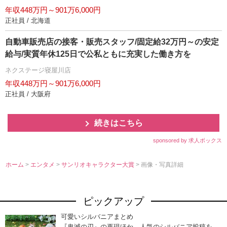
年収448万円～901万6,000円
正社員 / 北海道
自動車販売店の接客・販売スタッフ/固定給32万円～の安定
給与/実質年休125日で公私ともに充実した働き方を
ネクステージ寝屋川店
年収448万円～901万6,000円
正社員 / 大阪府
続きはこちら
sponsored by 求人ボックス
ホーム
>
エンタメ
>
サンリオキャラクター大賞
> 画像・写真詳細
ピックアップ
可愛いシルバニアまとめ
『鬼滅の刃』の再現ほか、人気のシルバニア投稿を