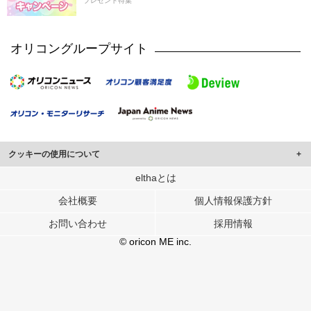
プレゼント特集
オリコングループサイト
クッキーの使用について
このサイトでは Cookie を使用して、ユーザーに合わせたコンテンツや広告の
elthaとは
表示、ソーシャル メディア機能の提供、広告の表示回数やクリック数の測定を
会社概要
個人情報保護方針
行っています。
また、ユーザーによるサイトの利用状況についても情報を収集し、ソーシャル
お問い合わせ
採用情報
メディアや広告配信、データ解析の各パートナーに提供しています。
各パートナーは、この情報とユーザーが各パートナーに提供した他の情報や、
© oricon ME inc.
ユーザーが各パートナーのサービスを使用したときに収集した他の情報を組み
合わせて使用することがあります。