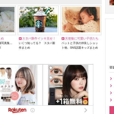
とめ
スタバ新作イッキ見せ！
天使級に可愛い子供たち
猫写真集…
いくつ知ってる？ スタバ新
ペットと子供の仲良しショッ
リ
作まとめ
ト他、SNS話題キッズまとめ
登