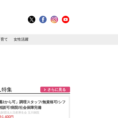
子育て
女性活躍
人特集
さらに見る
週2から可」調理スタッフ/無資格可/シフ
相談可/病院/社会保障完備
益財団法人日産厚生会 玉川病院
1,400円