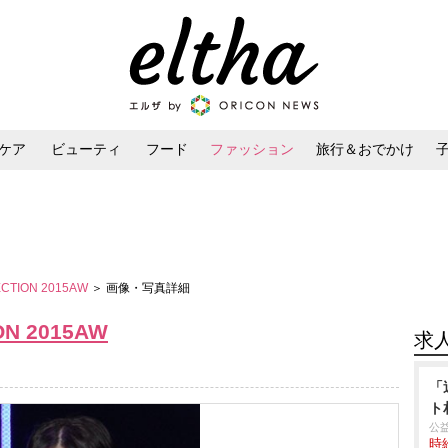
ケア
ビューティ
フード
ファッション
旅行＆おでかけ
ンケア
ダイエット・ボディケア
ヘアスタイル・ヘアアレンジ
ECTION 2015AW
＞ 画像・写真詳細
ON 2015AW
求
「
ト
公
時給