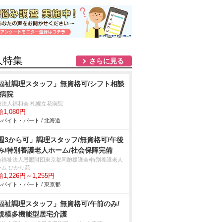
人特集
さらに見る
福祉調理スタッフ」無資格可/シフト相談
/病院
療法人福和会 札幌立花病院
1,080円
バイト・パート / 北海道
週3から可」調理スタッフ/無資格可/午後
み/特別養護老人ホーム/社会保障完備
会福祉法人恩賜財団東京都同胞援護会/特別養護老人
ーム ひかり苑
1,226円～1,255円
バイト・パート / 東京都
福祉調理スタッフ」無資格可/午前のみ/
規模多機能型居宅介護