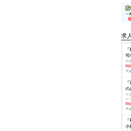
求
「
可
医
時給
アル
「
の
社
ホ
時給
アル
「
小