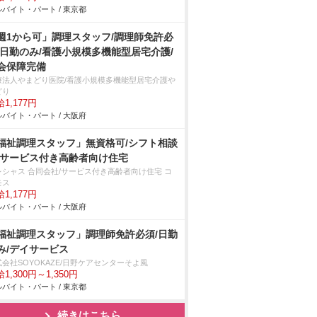
バイト・パート / 東京都
週1から可」調理スタッフ/調理師免許必
/日勤のみ/看護小規模多機能型居宅介護/
会保障完備
療法人やまどり医院/看護小規模多機能型居宅介護
どり
1,177円
バイト・パート / 大阪府
福祉調理スタッフ」無資格可/シフト相談
/サービス付き高齢者向け住宅
レシャス 合同会社/サービス付き高齢者向け住宅 コ
モス
1,177円
バイト・パート / 大阪府
福祉調理スタッフ」調理師免許必須/日勤
み/デイサービス
会社SOYOKAZE/日野ケアセンターそよ風
1,300円～1,350円
バイト・パート / 東京都
続きはこちら