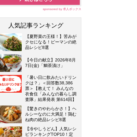
sponsored by 求人ボックス
人気記事ランキング
【夏野菜の王様！】苦みが
クセになる！ピーマンの絶
品レシピ8選
【今日の献立】2026年8月
7日(金)「鯛茶漬け」
「暑い日に飲みたいドリン
クは？」＜回答数38,386
票＞【教えて！ みんなの
衣食住「みんなの暮らし調
査隊」結果発表 第614回】
【驚きのやわらかさ！】ヘ
ルシーなのに大満足！鶏む
ね肉の絶品レシピ8選
【冷やしうどん】人気レシ
ピランキングTOP10！定