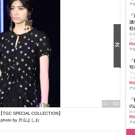
アル
「
須
社
医
ま
時給
アル
「
可
プ
ス
時給
アル
「
11
／302
の
株式
GC SPECIAL COLLECTION】
時給
photo by 片山よしお
アル