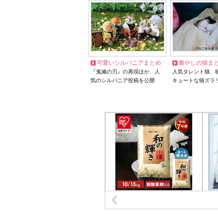
可愛いシルバニアまとめ
癒やしの猫ま
『鬼滅の刃』の再現ほか、人
人気タレント猫、
気のシルバニア投稿を公開
キュートな猫ズラ