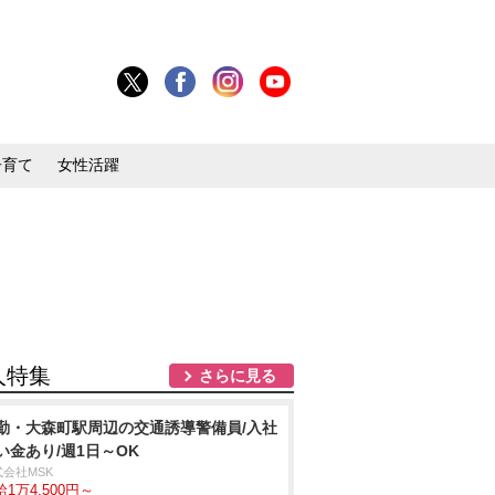
子育て
女性活躍
人特集
さらに見る
勤・大森町駅周辺の交通誘導警備員/入社
い金あり/週1日～OK
式会社MSK
1万4,500円～