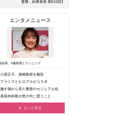
査隊」結果発表 第615回】
エンタメニュース
坂絵莉、4歳長男とランニング
小原正子、資格取得を報告
ファミマとヒロアカがコラボ
施す側から見た整形のカジュアル化
美容外科医が世の中に思うこと
もっと見る