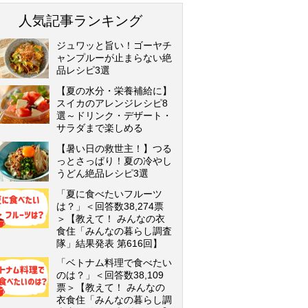
人気記事ランキング
ジュワッと旨い！ゴーヤチ
ャンプルーが止まらない絶
品レシピ3選
【夏の水分・栄養補給に】
スイカのアレンジレシピ8
選～ドリンク・デザート・
サラダまで楽しめる
【暑い日の救世主！】つる
っとさっぱり！夏の冷やし
うどん絶品レシピ3選
「夏に食べたいフルーツ
は？」＜回答数38,274票
＞【教えて！ みんなの衣
食住「みんなの暮らし調査
隊」結果発表 第616回】
「ベトナム料理で食べたい
のは？」＜回答数38,109
票＞【教えて！ みんなの
衣食住「みんなの暮らし調