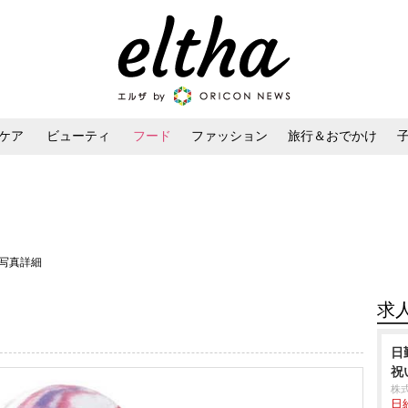
ケア
ビューティ
フード
ファッション
旅行＆おでかけ
ンケア
ダイエット・ボディケア
ヘアスタイル・ヘアアレンジ
・写真詳細
求
日
祝
株
日給