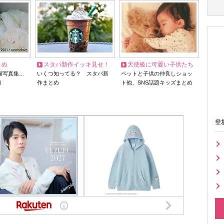
とめ
スタバ新作イッキ見せ！
天使級に可愛い子供たち
猫写真集…
いくつ知ってる？ スタバ新
ペットと子供の仲良しショッ
リ
作まとめ
ト他、SNS話題キッズまとめ
登