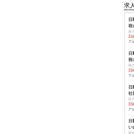
求
日
祝
株
日給
アル
日
祝
株
日給
アル
日
社
株
日給
アル
日
い
株