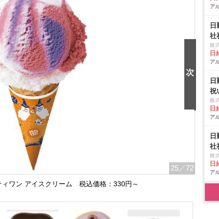
アル
日
社
株
日給
アル
日
祝
株
日給
アル
日
社
株
日給
25
／72
アル
ィワン アイスクリーム 税込価格：330円～