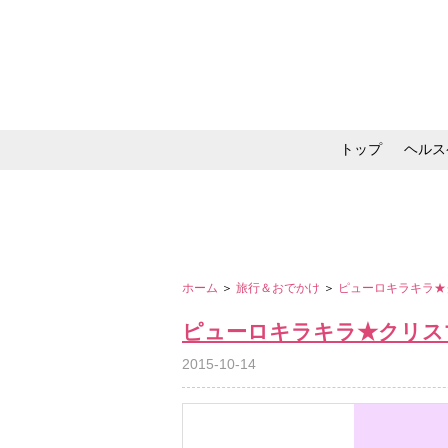
トップ
ヘルス
メイク・コスメ・スキ
ホーム
＞
旅行＆おでかけ
＞
ピューロキラキラ★
ピューロキラキラ★クリス
2015-10-14