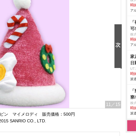
株
時給
アル
「
可
株式
時給
アル
家
日
U
時給
派遣
「
寮
株
11
／15
時給
派遣
ピン マイメロディ 販売価格：500円
2015 SANRIO CO., LTD.