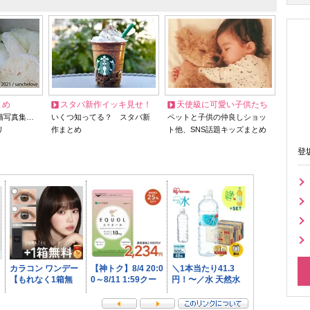
とめ
スタバ新作イッキ見せ！
天使級に可愛い子供たち
猫写真集…
いくつ知ってる？ スタバ新
ペットと子供の仲良しショッ
リ
作まとめ
ト他、SNS話題キッズまとめ
登