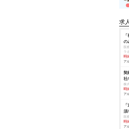
求
「
の
医
ラ
時給
アル
契
社
株
時給
アル
「
須
医
時給
アル