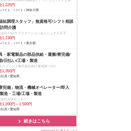
式会社SOYOKAZE/相模原ケアコミュニティそよ風
1,225円
バイト・パート / 神奈川県
福祉調理スタッフ」無資格可/シフト相談
/訪問介護
会社T.S.I/ケアステーションあんじぇす八王子
1,230円
バイト・パート / 東京都
具・家電製品の部品供給・運搬/寮完備/
勤/日払い/工場・製造
Tエージェント株式会社AGT東海第一CU
1,350円
社員 / 愛知県
寮完備」物流・機械オペレーター/即入
/製造・工場/工場・製造
式会社京栄センター
1,200円～1,500円
社員 / 愛知県
続きはこちら
sponsored by 求人ボックス