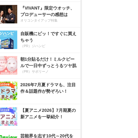
『VIVANT』限定ウオッチ、
プロデューサーの感想は
オリコンタイアップ特集
自販機にピッ！ですぐに買え
ちゃう
（PR）ジハンピ
朝1分貼るだけ！ミルクピー
ルで一日中ずっとうるツヤ肌
（PR）サボリーノ
2026年7月夏ドラマも、注目
作＆話題作が勢ぞろい！
【夏アニメ2026】7月期夏の
新アニメを一挙紹介！
芸能界を志す10代～20代を