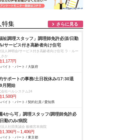
人特集
さらに見る
福祉調理スタッフ」調理師免許必須/日勤
み/サービス付き高齢者向け住宅
療法人神明会/サービス付き高齢者向け住宅 ラ・ルー
えさか
1,177円
バイト・パート / 大阪府
約サポートの事務/土日祝休み/17:30退
/9月開始
式会社ベルシステム24
1,500円
バイト・パート / 契約社員 / 愛知県
週4から可」調理スタッフ/調理師免許必
/日勤のみ/病院
療法人社団美誠会 板橋宮本病院
1,306円～1,406円
バイト・パート / 東京都