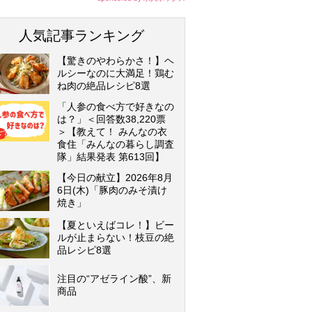
人気記事ランキング
【驚きのやわらかさ！】ヘ
ルシーなのに大満足！鶏む
ね肉の絶品レシピ8選
「人参の食べ方で好きなの
は？」＜回答数38,220票
＞【教えて！ みんなの衣
食住「みんなの暮らし調査
隊」結果発表 第613回】
【今日の献立】2026年8月
6日(木)「豚肉のみそ漬け
焼き」
【夏といえばコレ！】ビー
ルが止まらない！枝豆の絶
品レシピ8選
注目の“アゼライン酸”、新
商品