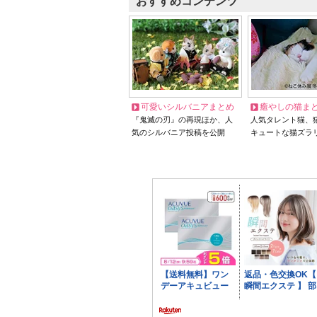
おすすめコンテンツ
可愛いシルバニアまとめ
癒やしの猫ま
『鬼滅の刃』の再現ほか、人
人気タレント猫、
気のシルバニア投稿を公開
キュートな猫ズラ