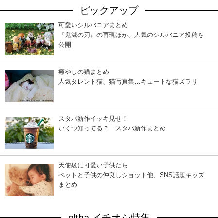
ピックアップ
可愛いシルバニアまとめ
『鬼滅の刃』の再現ほか、人気のシルバニア投稿を
公開
癒やしの猫まとめ
人気タレント猫、猫写真集…キュートな猫ズラリ
スタバ新作イッキ見せ！
いくつ知ってる？ スタバ新作まとめ
天使級に可愛い子供たち
ペットと子供の仲良しショット他、SNS話題キッズ
まとめ
eltha イチオシ特集