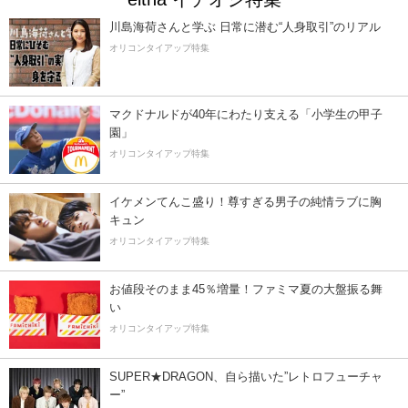
川島海荷さんと学ぶ 日常に潜む“人身取引”のリアル
オリコンタイアップ特集
マクドナルドが40年にわたり支える「小学生の甲子
園」
オリコンタイアップ特集
イケメンてんこ盛り！尊すぎる男子の純情ラブに胸
キュン
オリコンタイアップ特集
お値段そのまま45％増量！ファミマ夏の大盤振る舞
い
オリコンタイアップ特集
SUPER★DRAGON、自ら描いた”レトロフューチャ
ー”