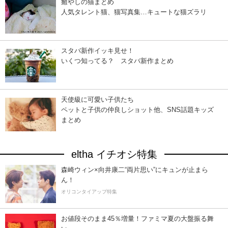
癒やしの猫まとめ
人気タレント猫、猫写真集…キュートな猫ズラリ
スタバ新作イッキ見せ！
いくつ知ってる？ スタバ新作まとめ
天使級に可愛い子供たち
ペットと子供の仲良しショット他、SNS話題キッズ
まとめ
eltha イチオシ特集
森崎ウィン×向井康二“両片思い”にキュンが止まら
ん！
オリコンタイアップ特集
お値段そのまま45％増量！ファミマ夏の大盤振る舞