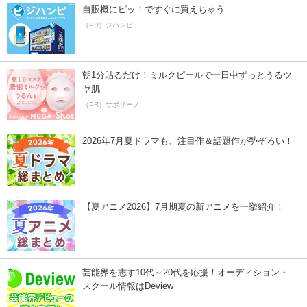
自販機にピッ！ですぐに買えちゃう
（PR）ジハンピ
朝1分貼るだけ！ミルクピールで一日中ずっとうるツ
ヤ肌
（PR）サボリーノ
2026年7月夏ドラマも、注目作＆話題作が勢ぞろい！
【夏アニメ2026】7月期夏の新アニメを一挙紹介！
芸能界を志す10代～20代を応援！オーディション・
スクール情報はDeview