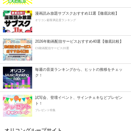
漫画読み放題サブスクおすすめ11選【徹底比較】
オリコン顧客満足度ランキング
2026年動画配信サービスおすすめ40選【徹底比較】
CS動画配信サービス20選
毎週の音楽ランキングから、ヒットの推移をチェッ
ク！
試写会、登壇イベント、サインチェキなどプレゼン
ト！
プレゼント特集
オリコングループサイト