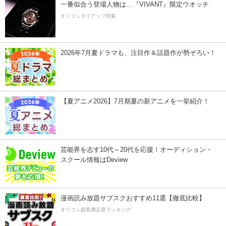
一番似合う登場人物は…『VIVANT』限定ウオッチ
オリコンタイアップ特集
2026年7月夏ドラマも、注目作＆話題作が勢ぞろい！
【夏アニメ2026】7月期夏の新アニメを一挙紹介！
芸能界を志す10代～20代を応援！オーディション・
スクール情報はDeview
漫画読み放題サブスクおすすめ11選【徹底比較】
オリコン顧客満足度ランキング