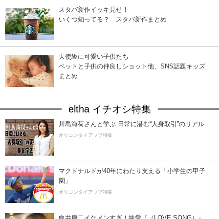
スタバ新作イッキ見せ！
いくつ知ってる？ スタバ新作まとめ
天使級に可愛い子供たち
ペットと子供の仲良しショット他、SNS話題キッズ
まとめ
eltha イチオシ特集
川島海荷さんと学ぶ 日常に潜む“人身取引”のリアル
オリコンタイアップ特集
マクドナルドが40年にわたり支える「小学生の甲子
園」
オリコンタイアップ特集
向井康二イケメンすぎ！純愛『（LOVE SONG）』