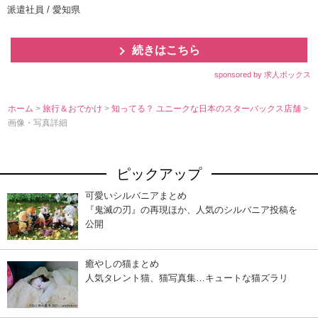
派遣社員 / 愛知県
続きはこちら
sponsored by 求人ボックス
ホーム
>
旅行＆おでかけ
>
知ってる？ ユニークな日本のスターバックス店舗
>
画像・写真詳細
ピックアップ
可愛いシルバニアまとめ
『鬼滅の刃』の再現ほか、人気のシルバニア投稿を
公開
癒やしの猫まとめ
人気タレント猫、猫写真集…キュートな猫ズラリ