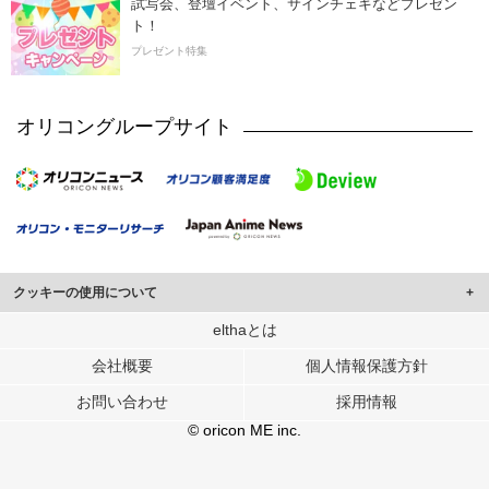
試写会、登壇イベント、サインチェキなどプレゼン
ト！
プレゼント特集
オリコングループサイト
クッキーの使用について
このサイトでは Cookie を使用して、ユーザーに合わせたコンテンツや広告の
elthaとは
表示、ソーシャル メディア機能の提供、広告の表示回数やクリック数の測定を
会社概要
個人情報保護方針
行っています。
また、ユーザーによるサイトの利用状況についても情報を収集し、ソーシャル
お問い合わせ
採用情報
メディアや広告配信、データ解析の各パートナーに提供しています。
各パートナーは、この情報とユーザーが各パートナーに提供した他の情報や、
© oricon ME inc.
ユーザーが各パートナーのサービスを使用したときに収集した他の情報を組み
合わせて使用することがあります。