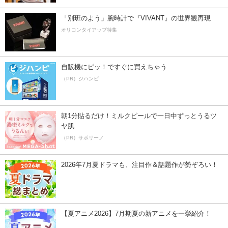
「別班のよう」腕時計で『VIVANT』の世界観再現
オリコンタイアップ特集
自販機にピッ！ですぐに買えちゃう
（PR）ジハンピ
朝1分貼るだけ！ミルクピールで一日中ずっとうるツ
ヤ肌
（PR）サボリーノ
2026年7月夏ドラマも、注目作＆話題作が勢ぞろい！
【夏アニメ2026】7月期夏の新アニメを一挙紹介！