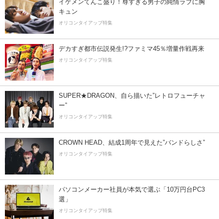
イケメンてんこ盛り！尊すぎる男子の純情ラブに胸
キュン
オリコンタイアップ特集
デカすぎ都市伝説発生!?ファミマ45％増量作戦再来
オリコンタイアップ特集
SUPER★DRAGON、自ら描いた”レトロフューチャ
ー”
オリコンタイアップ特集
CROWN HEAD、結成1周年で見えた”バンドらしさ”
オリコンタイアップ特集
パソコンメーカー社員が本気で選ぶ「10万円台PC3
選」
オリコンタイアップ特集