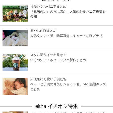
可愛いシルバニアまとめ
『鬼滅の刃』の再現ほか、人気のシルバニア投稿を
公開
癒やしの猫まとめ
人気タレント猫、猫写真集…キュートな猫ズラリ
スタバ新作イッキ見せ！
いくつ知ってる？ スタバ新作まとめ
天使級に可愛い子供たち
ペットと子供の仲良しショット他、SNS話題キッズ
まとめ
eltha イチオシ特集