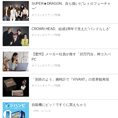
SUPER★DRAGON、自ら描いた”レトロフューチャ
ー”
オリコンタイアップ特集
CROWN HEAD、結成1周年で見えた”バンドらしさ”
オリコンタイアップ特集
【驚愕】メーカー社員が推す「10万円台」神コスパ
PC
オリコンタイアップ特集
「別班のよう」腕時計で『VIVANT』の世界観再現
オリコンタイアップ特集
自販機にピッ！ですぐに買えちゃう
（PR）ジハンピ