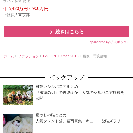
ラパン株式会社
年収420万円～900万円
正社員 / 東京都
続きはこちら
sponsored by 求人ボックス
ホーム
>
ファッション
>
LAFORET Xmas 2016
> 画像・写真詳細
ピックアップ
可愛いシルバニアまとめ
『鬼滅の刃』の再現ほか、人気のシルバニア投稿を
公開
癒やしの猫まとめ
人気タレント猫、猫写真集…キュートな猫ズラリ