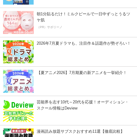
朝1分貼るだけ！ミルクピールで一日中ずっとうるツ
ヤ肌
（PR）サボリーノ
2026年7月夏ドラマも、注目作＆話題作が勢ぞろい！
【夏アニメ2026】7月期夏の新アニメを一挙紹介！
芸能界を志す10代～20代を応援！オーディション・
スクール情報はDeview
漫画読み放題サブスクおすすめ11選【徹底比較】