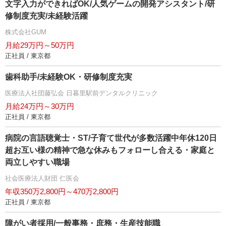
文字入力ができればOK/人気ゲームの開発アシスタント/研
修制度充実/未経験活躍
株式会社GUM
月給29万円～50万円
正社員 / 東京都
歯科助手/未経験OK・研修制度充実
医療法人社団藤弘会 日暮里駅前デンタルクリニック
月給24万円～30万円
正社員 / 東京都
病院の言語聴覚士・ST/子育て世代が多数活躍中年休120日
超お互い様の精神で急な休みもフォローし合える・家庭と
両立しやすい職場
社会医療法人財団 仁医会
年収350万2,800円～470万2,800円
正社員 / 東京都
障がい者採用/一般事務・庶務・生産技能職