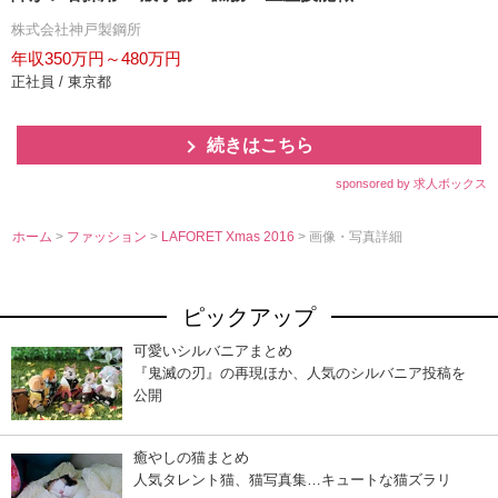
株式会社神戸製鋼所
年収350万円～480万円
正社員 / 東京都
続きはこちら
sponsored by 求人ボックス
ホーム
>
ファッション
>
LAFORET Xmas 2016
> 画像・写真詳細
ピックアップ
可愛いシルバニアまとめ
『鬼滅の刃』の再現ほか、人気のシルバニア投稿を
公開
癒やしの猫まとめ
人気タレント猫、猫写真集…キュートな猫ズラリ