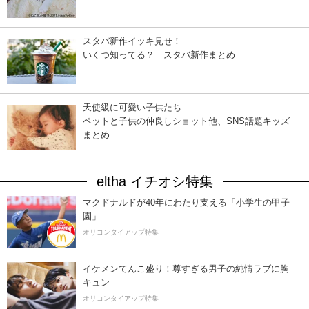
スタバ新作イッキ見せ！
いくつ知ってる？ スタバ新作まとめ
天使級に可愛い子供たち
ペットと子供の仲良しショット他、SNS話題キッズ
まとめ
eltha イチオシ特集
マクドナルドが40年にわたり支える「小学生の甲子
園」
オリコンタイアップ特集
イケメンてんこ盛り！尊すぎる男子の純情ラブに胸
キュン
オリコンタイアップ特集