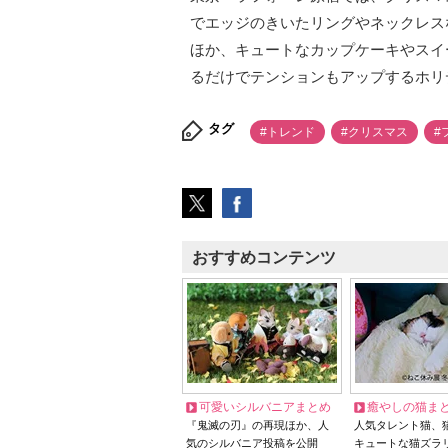
でエッジのきいたリングやネックレス
ほか、キュートなカップケーキやスイ
るだけでテンションもアップするホリ
タグ
#トレンド
#クリスマス
#
おすすめコンテンツ
可愛いシルバニアまとめ
癒やしの猫ま
『鬼滅の刃』の再現ほか、人
人気タレント猫、
気のシルバニア投稿を公開
キュートな猫ズラ