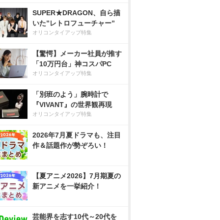
SUPER★DRAGON、自ら描
いた”レトロフューチャー”
オリコンタイアップ特集
【驚愕】メーカー社員が推す
「10万円台」神コスパPC
オリコンタイアップ特集
「別班のよう」腕時計で
『VIVANT』の世界観再現
オリコンタイアップ特集
2026年7月夏ドラマも、注目
作＆話題作が勢ぞろい！
【夏アニメ2026】7月期夏の
新アニメを一挙紹介！
芸能界を志す10代～20代を