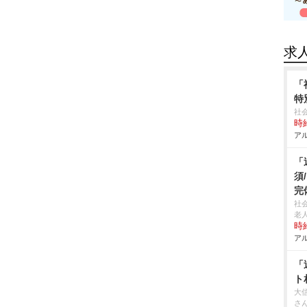
求
「
特
社
時給
アル
「
須
完
社
老
時給
アル
「
ト
大
さ