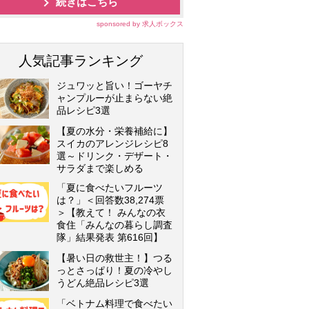
続きはこちら
sponsored by 求人ボックス
人気記事ランキング
ジュワッと旨い！ゴーヤチ
ャンプルーが止まらない絶
品レシピ3選
【夏の水分・栄養補給に】
スイカのアレンジレシピ8
選～ドリンク・デザート・
サラダまで楽しめる
「夏に食べたいフルーツ
は？」＜回答数38,274票
＞【教えて！ みんなの衣
食住「みんなの暮らし調査
隊」結果発表 第616回】
【暑い日の救世主！】つる
っとさっぱり！夏の冷やし
うどん絶品レシピ3選
「ベトナム料理で食べたい