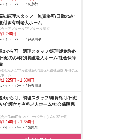
バイト・パート / 東京都
福祉調理スタッフ」無資格可/日勤のみ/
護付き有料老人ホーム
式会社アプルール/アプルール鵠沼
1,240円
バイト・パート / 神奈川県
週2から可」調理スタッフ/調理師免許必
/日勤のみ/特別養護老人ホーム/社会保障
備
会福祉法人むつみ福祉会/介護老人福祉施設 寿湘ケ丘
人ホーム
1,225円～1,300円
バイト・パート / 神奈川県
週4から可」調理スタッフ/無資格可/日勤
み/介護付き有料老人ホーム/社会保障完
式会社RandTカンパニー/ベティさんの家神領
1,140円～1,350円
バイト・パート / 愛知県