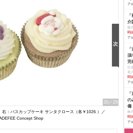
アル
「
介
株
時給
アル
「
須
完
社
老
時給
アル
「
の
20
／29
備
右：バスカップケーキ サンタクロース（各￥1026 ）／
株
時給
ADEFEE Concept Shop
アル