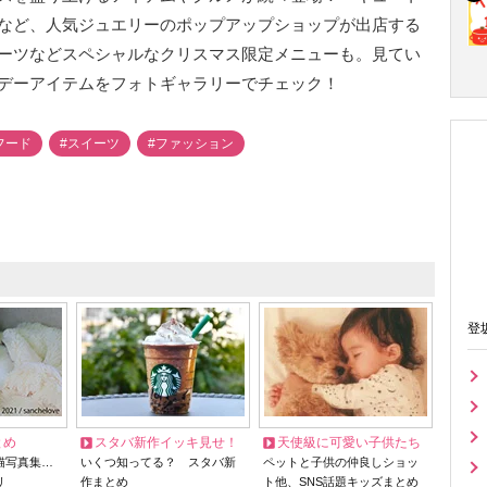
など、人気ジュエリーのポップアップショップが出店する
ーツなどスペシャルなクリスマス限定メニューも。見てい
デーアイテムをフォトギャラリーでチェック！
フード
#スイーツ
#ファッション
登
とめ
スタバ新作イッキ見せ！
天使級に可愛い子供たち
猫写真集…
いくつ知ってる？ スタバ新
ペットと子供の仲良しショッ
リ
作まとめ
ト他、SNS話題キッズまとめ