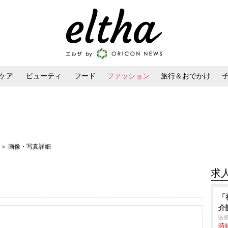
ケア
ビューティ
フード
ファッション
旅行＆おでかけ
ンケア
ダイエット・ボディケア
ヘアスタイル・ヘアアレンジ
6
＞ 画像・写真詳細
求
「
介
医
時給