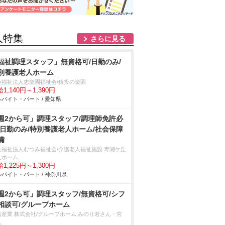
人特集
さらに見る
福祉調理スタッフ」無資格可/日勤のみ/
別養護老人ホーム
会福祉法人志楽園福祉会/猿投の楽園
1,140円～1,390円
バイト・パート / 愛知県
週2から可」調理スタッフ/調理師免許必
/日勤のみ/特別養護老人ホーム/社会保障
備
会福祉法人むつみ福祉会/介護老人福祉施設 寿湘ケ丘
人ホーム
1,225円～1,300円
バイト・パート / 神奈川県
週2から可」調理スタッフ/無資格可/シフ
相談可/グループホーム
信産業 株式会社/グループホーム みのり若さん・宮
ん