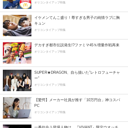
オリコンタイアップ特集
イケメンてんこ盛り！尊すぎる男子の純情ラブに胸
キュン
オリコンタイアップ特集
デカすぎ都市伝説発生!?ファミマ45％増量作戦再来
オリコンタイアップ特集
SUPER★DRAGON、自ら描いた”レトロフューチャ
ー”
オリコンタイアップ特集
【驚愕】メーカー社員が推す「10万円台」神コスパ
PC
オリコンタイアップ特集
一番似合う登場人物は…『VIVANT』限定ウオッチ