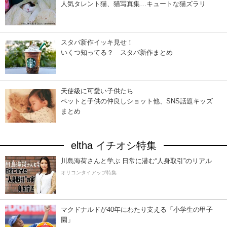
人気タレント猫、猫写真集…キュートな猫ズラリ
スタバ新作イッキ見せ！
いくつ知ってる？ スタバ新作まとめ
天使級に可愛い子供たち
ペットと子供の仲良しショット他、SNS話題キッズ
まとめ
eltha イチオシ特集
川島海荷さんと学ぶ 日常に潜む“人身取引”のリアル
オリコンタイアップ特集
マクドナルドが40年にわたり支える「小学生の甲子
園」