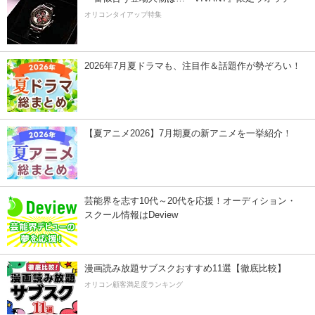
オリコンタイアップ特集
2026年7月夏ドラマも、注目作＆話題作が勢ぞろい！
【夏アニメ2026】7月期夏の新アニメを一挙紹介！
芸能界を志す10代～20代を応援！オーディション・
スクール情報はDeview
漫画読み放題サブスクおすすめ11選【徹底比較】
オリコン顧客満足度ランキング