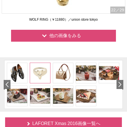
22
／29
WOLF RING（￥11880）／union store tokyo
他の画像をみる
LAFORET Xmas 2016画像一覧へ