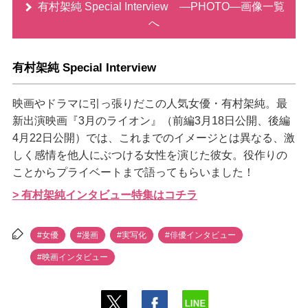
有村架純 Special Interview ―PHOTO―画像一覧
へ
有村架純 Special Interview
映画やドラマに引っ張りだこの人気女優・有村架純。最
新出演映画『3月のライオン』（前編3月18日公開、後編
4月22日公開）では、これまでのイメージとは異なる、激
しく感情を他人にぶつける女性を演じた彼女。役作りの
ことからプライベートまで語ってもらいました！
> 有村架純インタビュー特集はコチラ
#女優
#漫画
#実写化
#俳優インタビュー
#映画インタビュー