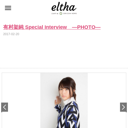
有村架純 Special Interview ―PHOTO―
2017-02-20