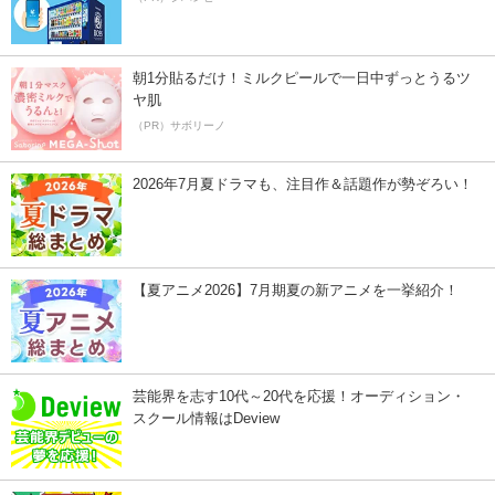
朝1分貼るだけ！ミルクピールで一日中ずっとうるツ
ヤ肌
（PR）サボリーノ
2026年7月夏ドラマも、注目作＆話題作が勢ぞろい！
【夏アニメ2026】7月期夏の新アニメを一挙紹介！
芸能界を志す10代～20代を応援！オーディション・
スクール情報はDeview