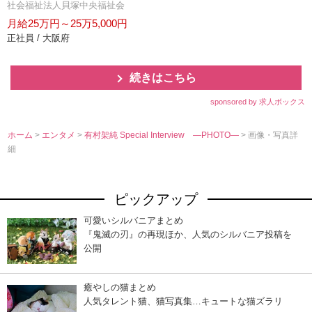
社会福祉法人貝塚中央福祉会
月給25万円～25万5,000円
正社員 / 大阪府
続きはこちら
sponsored by 求人ボックス
ホーム
>
エンタメ
>
有村架純 Special Interview ―PHOTO―
> 画像・写真詳
細
ピックアップ
可愛いシルバニアまとめ
『鬼滅の刃』の再現ほか、人気のシルバニア投稿を
公開
癒やしの猫まとめ
人気タレント猫、猫写真集…キュートな猫ズラリ