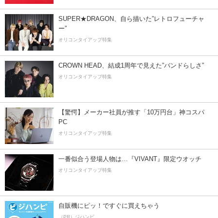
SUPER★DRAGON、自ら描いた”レトロフューチャ
ー”
オリコンタイアップ特集
CROWN HEAD、結成1周年で見えた”バンドらしさ”
オリコンタイアップ特集
【驚愕】メーカー社員が推す「10万円台」神コスパ
PC
オリコンタイアップ特集
一番似合う登場人物は…『VIVANT』限定ウオッチ
オリコンタイアップ特集
自販機にピッ！ですぐに買えちゃう
（PR）ジハンピ