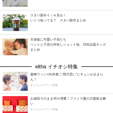
スタバ新作イッキ見せ！
いくつ知ってる？ スタバ新作まとめ
天使級に可愛い子供たち
ペットと子供の仲良しショット他、SNS話題キッズ
まとめ
eltha イチオシ特集
森崎ウィン×向井康二“両片思い”にキュンが止まら
ん！
オリコンタイアップ特集
お値段そのまま45％増量！ファミマ夏の大盤振る舞
い
オリコンタイアップ特集