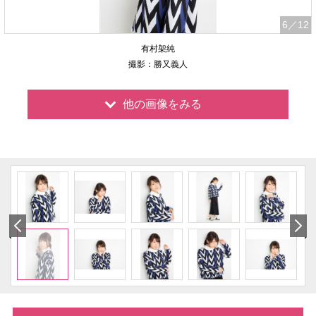
6
／12
有村架純
撮影：勝又義人
他の画像をみる