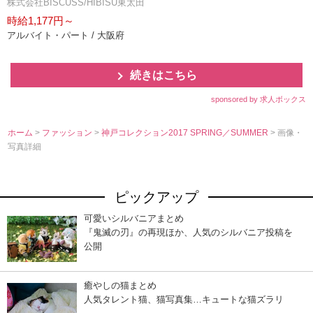
株式会社BISCUSS/HIBISU東太田
時給1,177円～
アルバイト・パート / 大阪府
続きはこちら
sponsored by 求人ボックス
ホーム
>
ファッション
>
神戸コレクション2017 SPRING／SUMMER
> 画像・
写真詳細
ピックアップ
可愛いシルバニアまとめ
『鬼滅の刃』の再現ほか、人気のシルバニア投稿を
公開
癒やしの猫まとめ
人気タレント猫、猫写真集…キュートな猫ズラリ