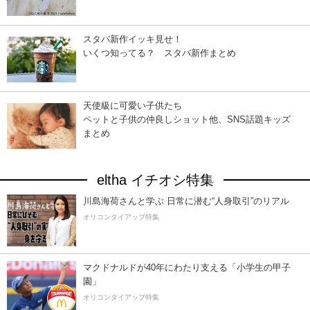
スタバ新作イッキ見せ！
いくつ知ってる？ スタバ新作まとめ
天使級に可愛い子供たち
ペットと子供の仲良しショット他、SNS話題キッズ
まとめ
eltha イチオシ特集
川島海荷さんと学ぶ 日常に潜む“人身取引”のリアル
オリコンタイアップ特集
マクドナルドが40年にわたり支える「小学生の甲子
園」
オリコンタイアップ特集