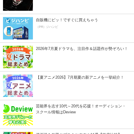
自販機にピッ！ですぐに買えちゃう
（PR）ジハンピ
2026年7月夏ドラマも、注目作＆話題作が勢ぞろい！
【夏アニメ2026】7月期夏の新アニメを一挙紹介！
芸能界を志す10代～20代を応援！オーディション・
スクール情報はDeview