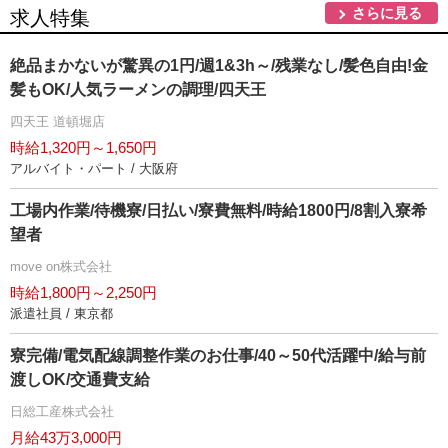
さらに見る
求人特集
絶品まかないが驚異の1円/週1&3h～/残業なし/髪色自由!金
髪もOK/人気ラーメンの調理/四天王
四天王 道頓堀店
時給1,320円～1,650円
アルバイト・パート / 大阪府
工場内作業/待機寮/日払い/寮費無料/時給1800円/8割入寮希
望者
move on株式会社
時給1,800円～2,250円
派遣社員 / 東京都
寮完備/電気配線調整作業のお仕事/40～50代活躍中/給与前
渡しOK/交通費支給
日総工産株式会社
月給43万3,000円