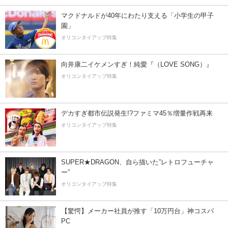
マクドナルドが40年にわたり支える「小学生の甲子
園」
オリコンタイアップ特集
向井康二イケメンすぎ！純愛『（LOVE SONG）』
オリコンタイアップ特集
デカすぎ都市伝説発生!?ファミマ45％増量作戦再来
オリコンタイアップ特集
SUPER★DRAGON、自ら描いた”レトロフューチャ
ー”
オリコンタイアップ特集
【驚愕】メーカー社員が推す「10万円台」神コスパ
PC