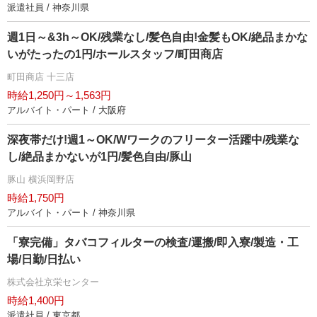
派遣社員 / 神奈川県
週1日～&3h～OK/残業なし/髪色自由!金髪もOK/絶品まかな
いがたったの1円/ホールスタッフ/町田商店
町田商店 十三店
時給1,250円～1,563円
アルバイト・パート / 大阪府
深夜帯だけ!週1～OK/Wワークのフリーター活躍中/残業な
し/絶品まかないが1円/髪色自由/豚山
豚山 横浜岡野店
時給1,750円
アルバイト・パート / 神奈川県
「寮完備」タバコフィルターの検査/運搬/即入寮/製造・工
場/日勤/日払い
株式会社京栄センター
時給1,400円
派遣社員 / 東京都