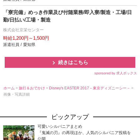
「寮完備」めっき作業及び付随業務/即入寮/製造・工場/日
勤/日払い/工場・製造
株式会社京栄センター
時給1,200円～1,500円
派遣社員 / 愛知県
続きはこちら
sponsored by 求人ボックス
ホーム
>
旅行＆おでかけ
>
Disney's EASTER 2017－東京ディズニーシー－
>
画像・写真詳細
ピックアップ
可愛いシルバニアまとめ
『鬼滅の刃』の再現ほか、人気のシルバニア投稿を
公開