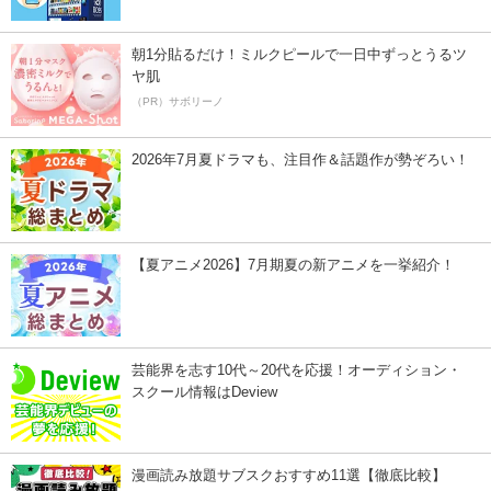
朝1分貼るだけ！ミルクピールで一日中ずっとうるツ
ヤ肌
（PR）サボリーノ
2026年7月夏ドラマも、注目作＆話題作が勢ぞろい！
【夏アニメ2026】7月期夏の新アニメを一挙紹介！
芸能界を志す10代～20代を応援！オーディション・
スクール情報はDeview
漫画読み放題サブスクおすすめ11選【徹底比較】