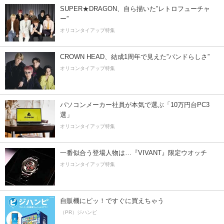
SUPER★DRAGON、自ら描いた”レトロフューチャ
ー”
オリコンタイアップ特集
CROWN HEAD、結成1周年で見えた”バンドらしさ”
オリコンタイアップ特集
パソコンメーカー社員が本気で選ぶ「10万円台PC3
選」
オリコンタイアップ特集
一番似合う登場人物は…『VIVANT』限定ウオッチ
オリコンタイアップ特集
自販機にピッ！ですぐに買えちゃう
（PR）ジハンピ