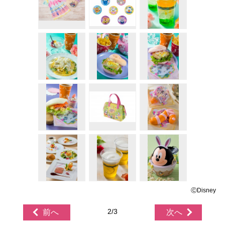
ⒸDisney
2/3
前へ
次へ