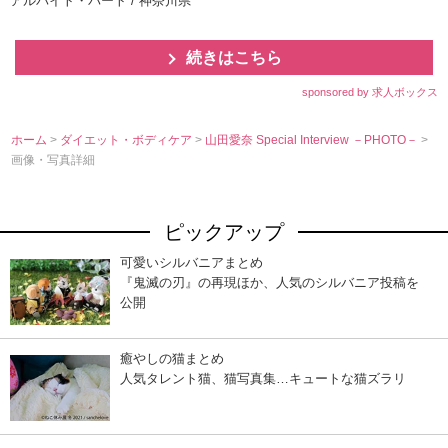
アルバイト・パート / 神奈川県
続きはこちら
sponsored by 求人ボックス
ホーム
>
ダイエット・ボディケア
>
山田愛奈 Special Interview －PHOTO－
>
画像・写真詳細
ピックアップ
可愛いシルバニアまとめ
『鬼滅の刃』の再現ほか、人気のシルバニア投稿を
公開
癒やしの猫まとめ
人気タレント猫、猫写真集…キュートな猫ズラリ