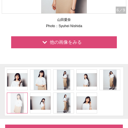
6
／9
山田愛奈
Photo：Syuhei Nishida
他の画像をみる