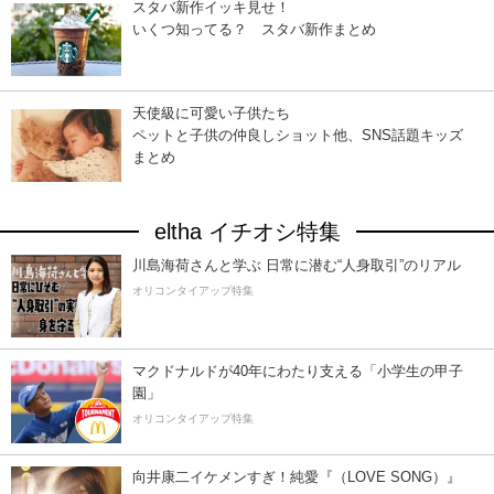
スタバ新作イッキ見せ！
いくつ知ってる？ スタバ新作まとめ
天使級に可愛い子供たち
ペットと子供の仲良しショット他、SNS話題キッズ
まとめ
eltha イチオシ特集
川島海荷さんと学ぶ 日常に潜む“人身取引”のリアル
オリコンタイアップ特集
マクドナルドが40年にわたり支える「小学生の甲子
園」
オリコンタイアップ特集
向井康二イケメンすぎ！純愛『（LOVE SONG）』