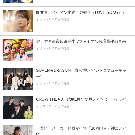
向井康二イケメンすぎ！純愛『（LOVE SONG）』
オリコンタイアップ特集
デカすぎ都市伝説発生!?ファミマ45％増量作戦再来
オリコンタイアップ特集
SUPER★DRAGON、自ら描いた”レトロフューチャ
ー”
オリコンタイアップ特集
CROWN HEAD、結成1周年で見えた”バンドらしさ”
オリコンタイアップ特集
【驚愕】メーカー社員が推す「10万円台」神コスパ
PC