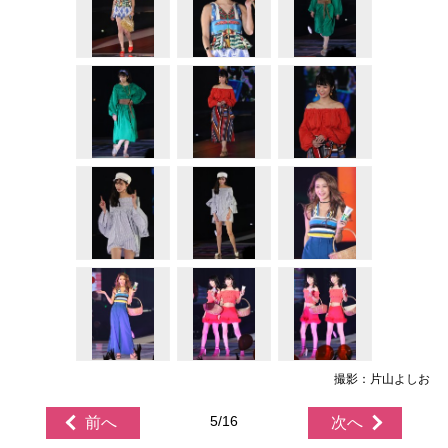
撮影：片山よしお
5/16
前へ
次へ