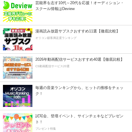
芸能界を志す10代～20代を応援！オーディション・
スクール情報はDeview
漫画読み放題サブスクおすすめ11選【徹底比較】
オリコン顧客満足度ランキング
2026年動画配信サービスおすすめ40選【徹底比較】
CS動画配信サービス20選
毎週の音楽ランキングから、ヒットの推移をチェッ
ク！
試写会、登壇イベント、サインチェキなどプレゼン
ト！
プレゼント特集