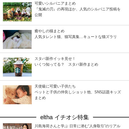
可愛いシルバニアまとめ
『鬼滅の刃』の再現ほか、人気のシルバニア投稿を
公開
癒やしの猫まとめ
人気タレント猫、猫写真集…キュートな猫ズラリ
スタバ新作イッキ見せ！
いくつ知ってる？ スタバ新作まとめ
天使級に可愛い子供たち
ペットと子供の仲良しショット他、SNS話題キッズ
まとめ
eltha イチオシ特集
川島海荷さんと学ぶ 日常に潜む“人身取引”のリアル