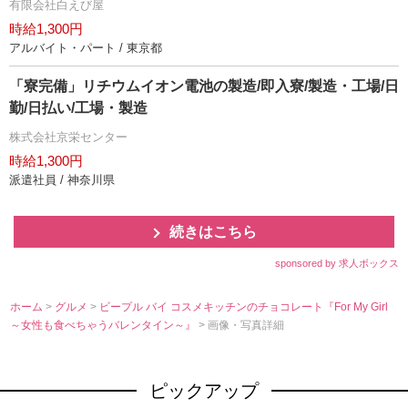
有限会社白えび屋
時給1,300円
アルバイト・パート / 東京都
「寮完備」リチウムイオン電池の製造/即入寮/製造・工場/日
勤/日払い/工場・製造
株式会社京栄センター
時給1,300円
派遣社員 / 神奈川県
続きはこちら
sponsored by 求人ボックス
ホーム
>
グルメ
>
ビープル バイ コスメキッチンのチョコレート『For My Girl
～女性も食べちゃうバレンタイン～』
> 画像・写真詳細
ピックアップ