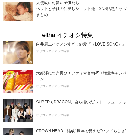
天使級に可愛い子供たち
ペットと子供の仲良しショット他、SNS話題キッズ
まとめ
eltha イチオシ特集
向井康二イケメンすぎ！純愛『（LOVE SONG）』
オリコンタイアップ特集
大好評につき再び！ファミマ名物45％増量キャンペ
ーン
オリコンタイアップ特集
SUPER★DRAGON、自ら描いた”レトロフューチャ
ー”
オリコンタイアップ特集
CROWN HEAD、結成1周年で見えた”バンドらしさ”