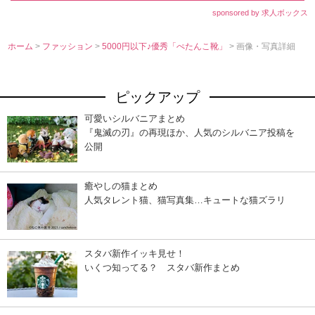
sponsored by 求人ボックス
ホーム
>
ファッション
>
5000円以下♪優秀「ぺたんこ靴」
> 画像・写真詳細
ピックアップ
可愛いシルバニアまとめ
『鬼滅の刃』の再現ほか、人気のシルバニア投稿を
公開
癒やしの猫まとめ
人気タレント猫、猫写真集…キュートな猫ズラリ
スタバ新作イッキ見せ！
いくつ知ってる？ スタバ新作まとめ