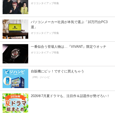
オリコンタイアップ特集
パソコンメーカー社員が本気で選ぶ「10万円台PC3
選」
オリコンタイアップ特集
一番似合う登場人物は…『VIVANT』限定ウオッチ
オリコンタイアップ特集
自販機にピッ！ですぐに買えちゃう
（PR）ジハンピ
2026年7月夏ドラマも、注目作＆話題作が勢ぞろい！