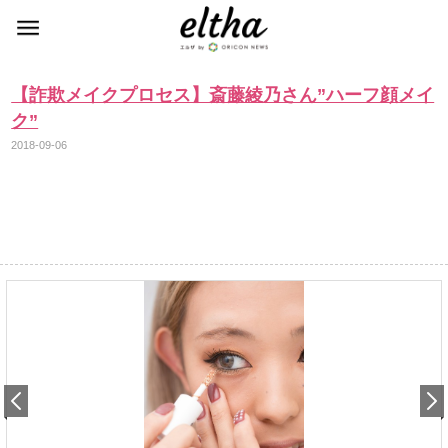
【詐欺メイクプロセス】斎藤綾乃さん”ハーフ顔メイ
ク”
2018-09-06