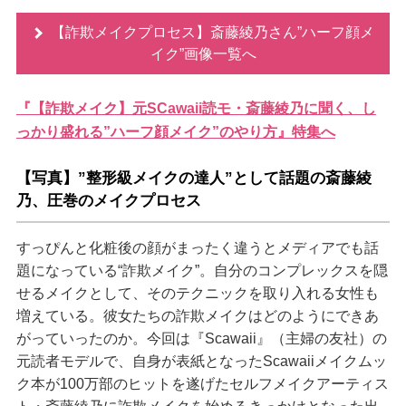
【詐欺メイクプロセス】斎藤綾乃さん”ハーフ顔メ
イク”画像一覧へ
『【詐欺メイク】元SCawaii読モ・斎藤綾乃に聞く、し
っかり盛れる”ハーフ顔メイク”のやり方』特集へ
【写真】”整形級メイクの達人”として話題の斎藤綾
乃、圧巻のメイクプロセス
すっぴんと化粧後の顔がまったく違うとメディアでも話
題になっている“詐欺メイク”。自分のコンプレックスを隠
せるメイクとして、そのテクニックを取り入れる女性も
増えている。彼女たちの詐欺メイクはどのようにできあ
がっていったのか。今回は『Scawaii』（主婦の友社）の
元読者モデルで、自身が表紙となったScawaiiメイクムッ
ク本が100万部のヒットを遂げたセルフメイクアーティス