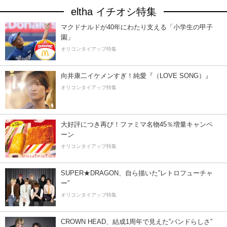
eltha イチオシ特集
マクドナルドが40年にわたり支える「小学生の甲子
園」
オリコンタイアップ特集
向井康二イケメンすぎ！純愛『（LOVE SONG）』
オリコンタイアップ特集
大好評につき再び！ファミマ名物45％増量キャンペ
ーン
オリコンタイアップ特集
SUPER★DRAGON、自ら描いた”レトロフューチャ
ー”
オリコンタイアップ特集
CROWN HEAD、結成1周年で見えた”バンドらしさ”