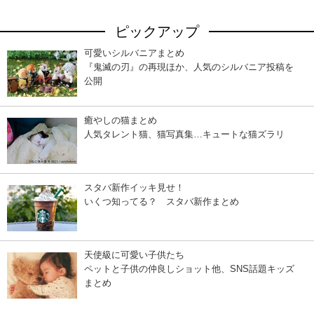
ピックアップ
可愛いシルバニアまとめ
『鬼滅の刃』の再現ほか、人気のシルバニア投稿を
公開
癒やしの猫まとめ
人気タレント猫、猫写真集…キュートな猫ズラリ
スタバ新作イッキ見せ！
いくつ知ってる？ スタバ新作まとめ
天使級に可愛い子供たち
ペットと子供の仲良しショット他、SNS話題キッズ
まとめ