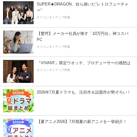
SUPER★DRAGON、自ら描いた”レトロフューチャ
ー”
オリコンタイアップ特集
【驚愕】メーカー社員が推す「10万円台」神コスパ
PC
オリコンタイアップ特集
『VIVANT』限定ウオッチ、プロデューサーの感想は
オリコンタイアップ特集
2026年7月夏ドラマも、注目作＆話題作が勢ぞろい！
【夏アニメ2026】7月期夏の新アニメを一挙紹介！