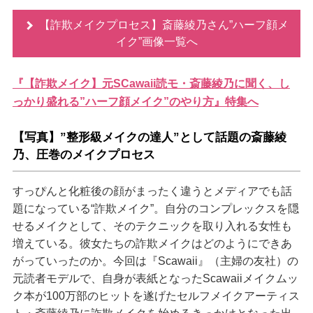
【詐欺メイクプロセス】斎藤綾乃さん”ハーフ顔メ
イク”画像一覧へ
『【詐欺メイク】元SCawaii読モ・斎藤綾乃に聞く、し
っかり盛れる”ハーフ顔メイク”のやり方』特集へ
【写真】”整形級メイクの達人”として話題の斎藤綾
乃、圧巻のメイクプロセス
すっぴんと化粧後の顔がまったく違うとメディアでも話
題になっている“詐欺メイク”。自分のコンプレックスを隠
せるメイクとして、そのテクニックを取り入れる女性も
増えている。彼女たちの詐欺メイクはどのようにできあ
がっていったのか。今回は『Scawaii』（主婦の友社）の
元読者モデルで、自身が表紙となったScawaiiメイクムッ
ク本が100万部のヒットを遂げたセルフメイクアーティス