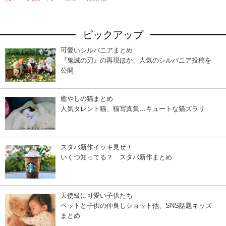
ピックアップ
可愛いシルバニアまとめ
『鬼滅の刃』の再現ほか、人気のシルバニア投稿を
公開
癒やしの猫まとめ
人気タレント猫、猫写真集…キュートな猫ズラリ
スタバ新作イッキ見せ！
いくつ知ってる？ スタバ新作まとめ
天使級に可愛い子供たち
ペットと子供の仲良しショット他、SNS話題キッズ
まとめ