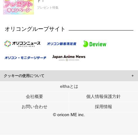
ト！
プレゼント特集
オリコングループサイト
クッキーの使用について
このサイトでは Cookie を使用して、ユーザーに合わせたコンテンツや広告の
elthaとは
表示、ソーシャル メディア機能の提供、広告の表示回数やクリック数の測定を
会社概要
個人情報保護方針
行っています。
また、ユーザーによるサイトの利用状況についても情報を収集し、ソーシャル
お問い合わせ
採用情報
メディアや広告配信、データ解析の各パートナーに提供しています。
各パートナーは、この情報とユーザーが各パートナーに提供した他の情報や、
© oricon ME inc.
ユーザーが各パートナーのサービスを使用したときに収集した他の情報を組み
合わせて使用することがあります。