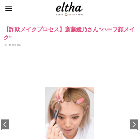
【詐欺メイクプロセス】斎藤綾乃さん”ハーフ顔メイ
ク”
2018-09-06