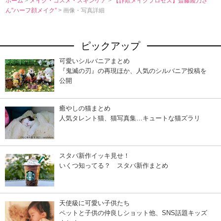
ホーム
>
メイク・コスメ・スキンケア
>
【詐欺メイクプロセス】斎藤綾乃さ
ん”ハーフ顔メイク”
> 画像・写真詳細
ピックアップ
可愛いシルバニアまとめ
『鬼滅の刃』の再現ほか、人気のシルバニア投稿を
公開
癒やしの猫まとめ
人気タレント猫、猫写真集…キュートな猫ズラリ
スタバ新作イッキ見せ！
いくつ知ってる？ スタバ新作まとめ
天使級に可愛い子供たち
ペットと子供の仲良しショット他、SNS話題キッズ