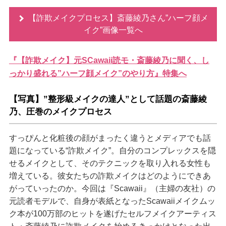
【詐欺メイクプロセス】斎藤綾乃さん”ハーフ顔メ
イク”画像一覧へ
『【詐欺メイク】元SCawaii読モ・斎藤綾乃に聞く、し
っかり盛れる”ハーフ顔メイク”のやり方』特集へ
【写真】”整形級メイクの達人”として話題の斎藤綾
乃、圧巻のメイクプロセス
すっぴんと化粧後の顔がまったく違うとメディアでも話
題になっている“詐欺メイク”。自分のコンプレックスを隠
せるメイクとして、そのテクニックを取り入れる女性も
増えている。彼女たちの詐欺メイクはどのようにできあ
がっていったのか。今回は『Scawaii』（主婦の友社）の
元読者モデルで、自身が表紙となったScawaiiメイクムッ
ク本が100万部のヒットを遂げたセルフメイクアーティス