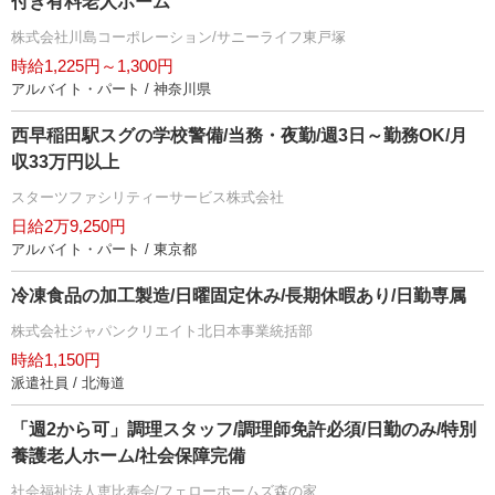
付き有料老人ホーム
株式会社川島コーポレーション/サニーライフ東戸塚
時給1,225円～1,300円
アルバイト・パート / 神奈川県
西早稲田駅スグの学校警備/当務・夜勤/週3日～勤務OK/月
収33万円以上
スターツファシリティーサービス株式会社
日給2万9,250円
アルバイト・パート / 東京都
冷凍食品の加工製造/日曜固定休み/長期休暇あり/日勤専属
株式会社ジャパンクリエイト北日本事業統括部
時給1,150円
派遣社員 / 北海道
「週2から可」調理スタッフ/調理師免許必須/日勤のみ/特別
養護老人ホーム/社会保障完備
社会福祉法人恵比寿会/フェローホームズ森の家