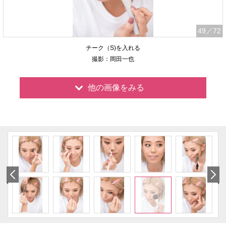
49
／72
チーク（S)を入れる
撮影：岡田一也
他の画像をみる