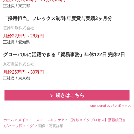
正社員 / 東京都
「採用担当」フレックス制/昨年度賞与実績3ヶ月分
笹徳印刷株式会社
月給22万円～28万円
正社員 / 愛知県
グローバルに活躍できる「貿易事務」年休122日 完休2日
京石産業株式会社
月給25万円～30万円
正社員 / 東京都
続きはこちら
sponsored by 求人ボックス
ホーム
>
メイク・コスメ・スキンケア
>
【詐欺メイクプロセス】斎藤綾乃さ
ん”ハーフ顔メイク”
> 画像・写真詳細