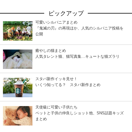
ピックアップ
可愛いシルバニアまとめ
『鬼滅の刃』の再現ほか、人気のシルバニア投稿を
公開
癒やしの猫まとめ
人気タレント猫、猫写真集…キュートな猫ズラリ
スタバ新作イッキ見せ！
いくつ知ってる？ スタバ新作まとめ
天使級に可愛い子供たち
ペットと子供の仲良しショット他、SNS話題キッズ
まとめ