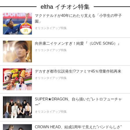
eltha イチオシ特集
マクドナルドが40年にわたり支える「小学生の甲子
園」
オリコンタイアップ特集
向井康二イケメンすぎ！純愛『（LOVE SONG）』
オリコンタイアップ特集
デカすぎ都市伝説発生!?ファミマ45％増量作戦再来
オリコンタイアップ特集
SUPER★DRAGON、自ら描いた”レトロフューチャ
ー”
オリコンタイアップ特集
CROWN HEAD、結成1周年で見えた”バンドらしさ”