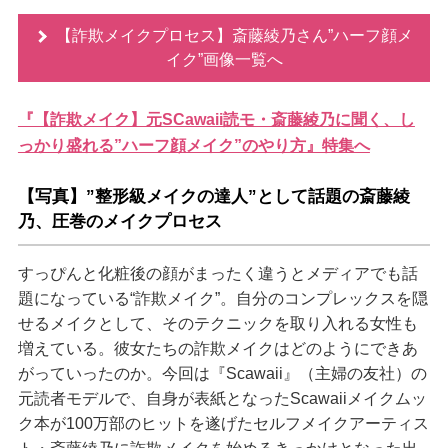
【詐欺メイクプロセス】斎藤綾乃さん”ハーフ顔メ
イク”画像一覧へ
『【詐欺メイク】元SCawaii読モ・斎藤綾乃に聞く、し
っかり盛れる”ハーフ顔メイク”のやり方』特集へ
【写真】”整形級メイクの達人”として話題の斎藤綾
乃、圧巻のメイクプロセス
すっぴんと化粧後の顔がまったく違うとメディアでも話
題になっている“詐欺メイク”。自分のコンプレックスを隠
せるメイクとして、そのテクニックを取り入れる女性も
増えている。彼女たちの詐欺メイクはどのようにできあ
がっていったのか。今回は『Scawaii』（主婦の友社）の
元読者モデルで、自身が表紙となったScawaiiメイクムッ
ク本が100万部のヒットを遂げたセルフメイクアーティス