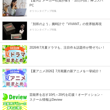
【驚愕】メーカー社員が推す「10万円台」神コスパ
PC
オリコンタイアップ特集
「別班のよう」腕時計で『VIVANT』の世界観再現
オリコンタイアップ特集
2026年7月夏ドラマも、注目作＆話題作が勢ぞろい！
【夏アニメ2026】7月期夏の新アニメを一挙紹介！
芸能界を志す10代～20代を応援！オーディション・
スクール情報はDeview