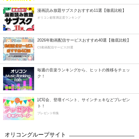
漫画読み放題サブスクおすすめ11選【徹底比較】
オリコン顧客満足度ランキング
2026年動画配信サービスおすすめ40選【徹底比較】
CS動画配信サービス20選
毎週の音楽ランキングから、ヒットの推移をチェッ
ク！
試写会、登壇イベント、サインチェキなどプレゼン
ト！
プレゼント特集
オリコングループサイト