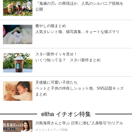
『鬼滅の刃』の再現ほか、人気のシルバニア投稿を
公開
癒やしの猫まとめ
人気タレント猫、猫写真集…キュートな猫ズラリ
スタバ新作イッキ見せ！
いくつ知ってる？ スタバ新作まとめ
天使級に可愛い子供たち
ペットと子供の仲良しショット他、SNS話題キッズ
まとめ
eltha イチオシ特集
川島海荷さんと学ぶ 日常に潜む“人身取引”のリアル
オリコンタイアップ特集