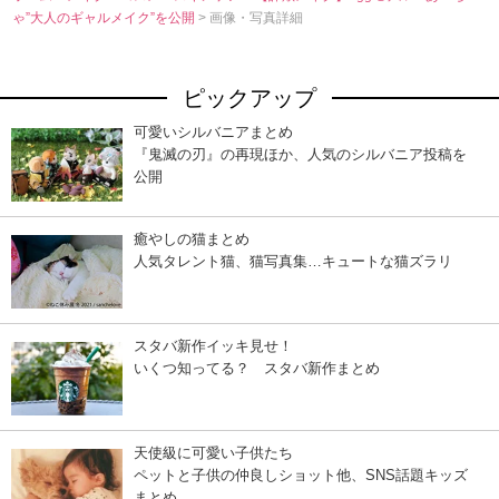
ゃ”大人のギャルメイク”を公開
> 画像・写真詳細
ピックアップ
可愛いシルバニアまとめ
『鬼滅の刃』の再現ほか、人気のシルバニア投稿を
公開
癒やしの猫まとめ
人気タレント猫、猫写真集…キュートな猫ズラリ
スタバ新作イッキ見せ！
いくつ知ってる？ スタバ新作まとめ
天使級に可愛い子供たち
ペットと子供の仲良しショット他、SNS話題キッズ
まとめ