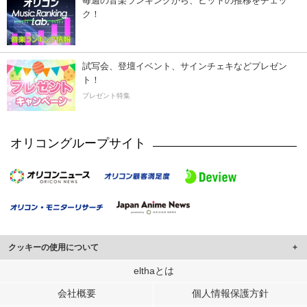
毎週の音楽ランキングから、ヒットの推移をチェッ
ク！
試写会、登壇イベント、サインチェキなどプレゼン
ト！
プレゼント特集
オリコングループサイト
クッキーの使用について
このサイトでは Cookie を使用して、ユーザーに合わせたコンテンツや広告の
elthaとは
表示、ソーシャル メディア機能の提供、広告の表示回数やクリック数の測定を
会社概要
個人情報保護方針
行っています。
また、ユーザーによるサイトの利用状況についても情報を収集し、ソーシャル