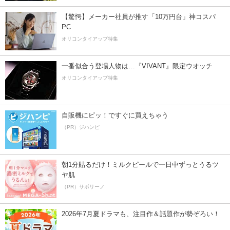
【驚愕】メーカー社員が推す「10万円台」神コスパ
PC
オリコンタイアップ特集
一番似合う登場人物は…『VIVANT』限定ウオッチ
オリコンタイアップ特集
自販機にピッ！ですぐに買えちゃう
（PR）ジハンピ
朝1分貼るだけ！ミルクピールで一日中ずっとうるツ
ヤ肌
（PR）サボリーノ
2026年7月夏ドラマも、注目作＆話題作が勢ぞろい！