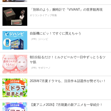
「別班のよう」腕時計で『VIVANT』の世界観再現
オリコンタイアップ特集
自販機にピッ！ですぐに買えちゃう
（PR）ジハンピ
朝1分貼るだけ！ミルクピールで一日中ずっとうるツ
ヤ肌
（PR）サボリーノ
2026年7月夏ドラマも、注目作＆話題作が勢ぞろい！
【夏アニメ2026】7月期夏の新アニメを一挙紹介！