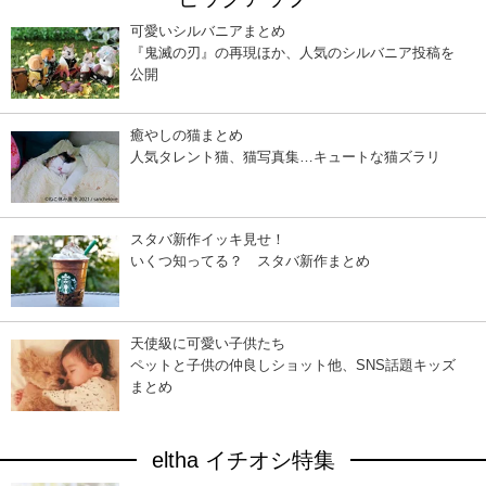
可愛いシルバニアまとめ
『鬼滅の刃』の再現ほか、人気のシルバニア投稿を
公開
癒やしの猫まとめ
人気タレント猫、猫写真集…キュートな猫ズラリ
スタバ新作イッキ見せ！
いくつ知ってる？ スタバ新作まとめ
天使級に可愛い子供たち
ペットと子供の仲良しショット他、SNS話題キッズ
まとめ
eltha イチオシ特集