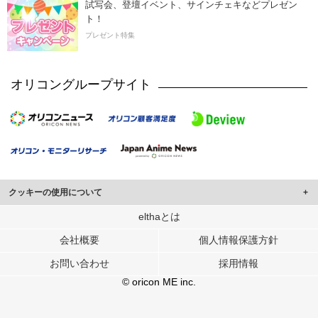
試写会、登壇イベント、サインチェキなどプレゼン
ト！
プレゼント特集
オリコングループサイト
クッキーの使用について
このサイトでは Cookie を使用して、ユーザーに合わせたコンテンツや広告の
elthaとは
表示、ソーシャル メディア機能の提供、広告の表示回数やクリック数の測定を
会社概要
個人情報保護方針
行っています。
また、ユーザーによるサイトの利用状況についても情報を収集し、ソーシャル
お問い合わせ
採用情報
メディアや広告配信、データ解析の各パートナーに提供しています。
各パートナーは、この情報とユーザーが各パートナーに提供した他の情報や、
© oricon ME inc.
ユーザーが各パートナーのサービスを使用したときに収集した他の情報を組み
合わせて使用することがあります。