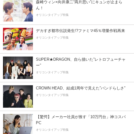
森崎ウィン×向井康二“両片思い”にキュンが止まら
ん！
オリコンタイアップ特集
デカすぎ都市伝説発生!?ファミマ45％増量作戦再来
オリコンタイアップ特集
SUPER★DRAGON、自ら描いた”レトロフューチャ
ー”
オリコンタイアップ特集
CROWN HEAD、結成1周年で見えた”バンドらしさ”
オリコンタイアップ特集
【驚愕】メーカー社員が推す「10万円台」神コスパ
PC
オリコンタイアップ特集