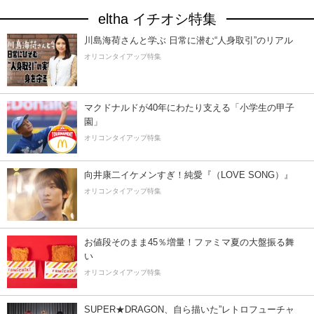
eltha イチオシ特集
川島海荷さんと学ぶ 日常に潜む“人身取引”のリアル
オリコンタイアップ特集
マクドナルドが40年にわたり支える「小学生の甲子
園」
オリコンタイアップ特集
向井康二イケメンすぎ！純愛『（LOVE SONG）』
オリコンタイアップ特集
お値段そのまま45％増量！ファミマ夏の大盤振る舞
い
オリコンタイアップ特集
SUPER★DRAGON、自ら描いた”レトロフューチャ