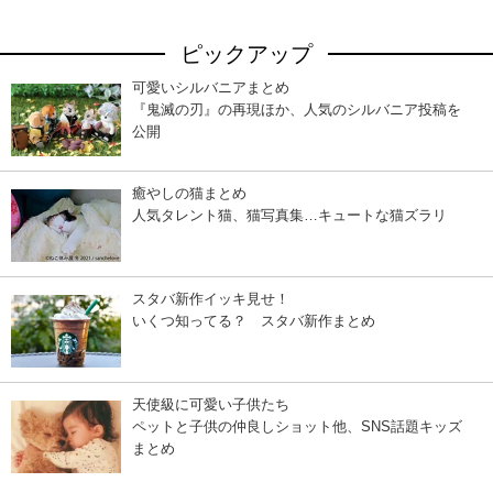
ピックアップ
可愛いシルバニアまとめ
『鬼滅の刃』の再現ほか、人気のシルバニア投稿を
公開
癒やしの猫まとめ
人気タレント猫、猫写真集…キュートな猫ズラリ
スタバ新作イッキ見せ！
いくつ知ってる？ スタバ新作まとめ
天使級に可愛い子供たち
ペットと子供の仲良しショット他、SNS話題キッズ
まとめ