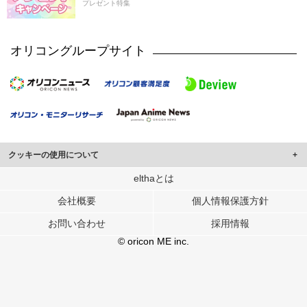
プレゼント特集
オリコングループサイト
クッキーの使用について
このサイトでは Cookie を使用して、ユーザーに合わせたコンテンツや広告の
elthaとは
表示、ソーシャル メディア機能の提供、広告の表示回数やクリック数の測定を
会社概要
個人情報保護方針
行っています。
また、ユーザーによるサイトの利用状況についても情報を収集し、ソーシャル
お問い合わせ
採用情報
メディアや広告配信、データ解析の各パートナーに提供しています。
各パートナーは、この情報とユーザーが各パートナーに提供した他の情報や、
© oricon ME inc.
ユーザーが各パートナーのサービスを使用したときに収集した他の情報を組み
合わせて使用することがあります。