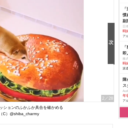
「
慣
副
日
時給
アル
「
即
株
時給
派遣
障
ス
Aud
年
2
／28
アル
ッションのふかふか具合を確かめる
（C）@shiba_charmy