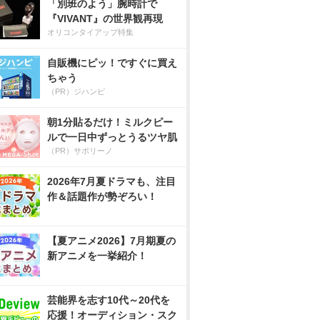
「別班のよう」腕時計で
『VIVANT』の世界観再現
オリコンタイアップ特集
自販機にピッ！ですぐに買え
ちゃう
（PR）ジハンピ
朝1分貼るだけ！ミルクピー
ルで一日中ずっとうるツヤ肌
（PR）サボリーノ
2026年7月夏ドラマも、注目
作＆話題作が勢ぞろい！
【夏アニメ2026】7月期夏の
新アニメを一挙紹介！
芸能界を志す10代～20代を
応援！オーディション・スク