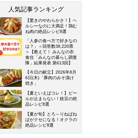
人気記事ランキング
【驚きのやわらかさ！】ヘ
ルシーなのに大満足！鶏む
ね肉の絶品レシピ8選
「人参の食べ方で好きなの
は？」＜回答数38,220票
＞【教えて！ みんなの衣
食住「みんなの暮らし調査
隊」結果発表 第613回】
【今日の献立】2026年8月
6日(木)「豚肉のみそ漬け
焼き」
【夏といえばコレ！】ビー
ルが止まらない！枝豆の絶
品レシピ8選
【夏が旬】とろ～りねばね
ばがクセになる！オクラの
絶品レシピ8選