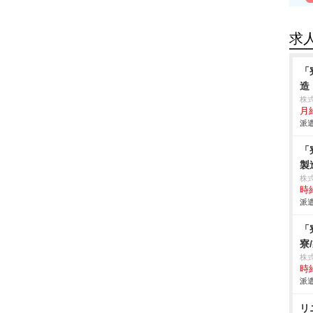
求
「
造
株
月給
派遣
「
製
株
時給
派遣
「
寮
株
時給
派遣
リ