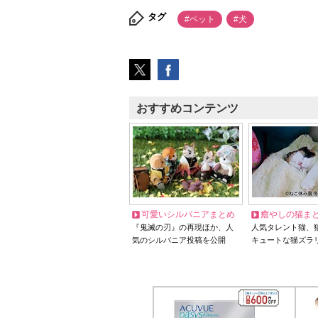
タグ
#ペット
#犬
おすすめコンテンツ
可愛いシルバニアまとめ
癒やしの猫ま
『鬼滅の刃』の再現ほか、人
人気タレント猫、
気のシルバニア投稿を公開
キュートな猫ズラ