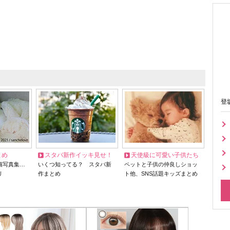
登
とめ
スタバ新作イッキ見せ！
天使級に可愛い子供たち
猫写真集…
いくつ知ってる？ スタバ新
ペットと子供の仲良しショッ
リ
作まとめ
ト他、SNS話題キッズまとめ