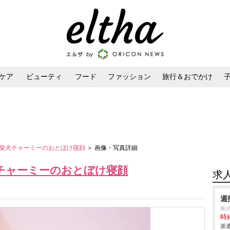
ケア
ビューティ
フード
ファッション
旅行＆おでかけ
ンケア
ダイエット・ボディケア
ヘアスタイル・ヘアアレンジ
柴犬チャーミーのおとぼけ寝顔
＞ 画像・写真詳細
チャーミーのおとぼけ寝顔
求
週
株式
時給
派遣