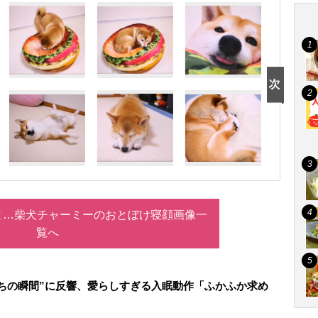
よ…柴犬チャーミーのおとぼけ寝顔画像一
覧へ
ちの瞬間”に反響、愛らしすぎる入眠動作「ふかふか求め