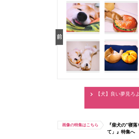
【犬】良い夢見ろ
『柴犬の”寝落
画像の特集はこちら
て」』特集へ