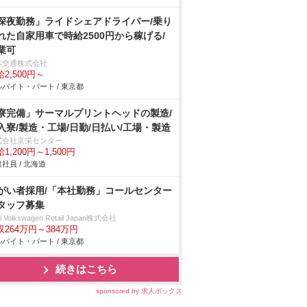
深夜勤務」ライドシェアドライバー/乗り
れた自家用車で時給2500円から稼げる/
業可
本交通株式会社
2,500円～
バイト・パート / 東京都
寮完備」サーマルプリントヘッドの製造/
入寮/製造・工場/日勤/日払い/工場・製造
式会社京栄センター
1,200円～1,500円
社員 / 北海道
がい者採用/「本社勤務」コールセンター
タッフ募集
i Volkswagen Retail Japan株式会社
収264万円～384万円
バイト・パート / 東京都
続きはこちら
sponsored by 求人ボックス