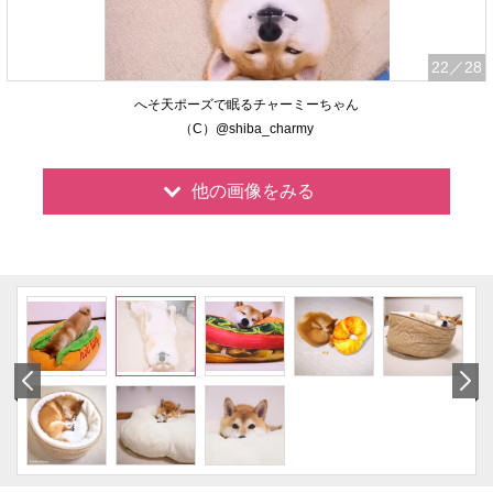
22
／28
へそ天ポーズで眠るチャーミーちゃん
（C）@shiba_charmy
他の画像をみる