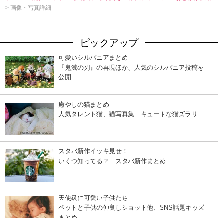
> 画像・写真詳細
ピックアップ
可愛いシルバニアまとめ
『鬼滅の刃』の再現ほか、人気のシルバニア投稿を
公開
癒やしの猫まとめ
人気タレント猫、猫写真集…キュートな猫ズラリ
スタバ新作イッキ見せ！
いくつ知ってる？ スタバ新作まとめ
天使級に可愛い子供たち
ペットと子供の仲良しショット他、SNS話題キッズ
まとめ