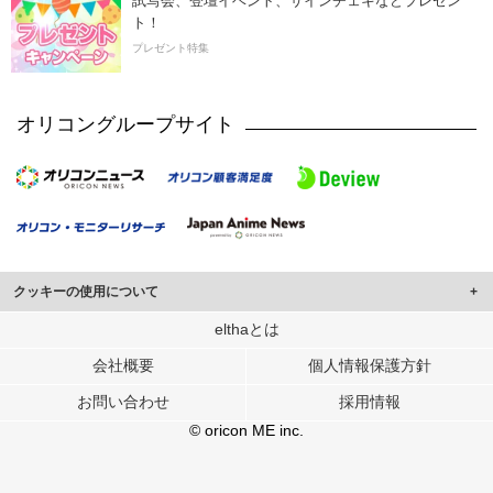
試写会、登壇イベント、サインチェキなどプレゼン
ト！
プレゼント特集
オリコングループサイト
クッキーの使用について
このサイトでは Cookie を使用して、ユーザーに合わせたコンテンツや広告の
elthaとは
表示、ソーシャル メディア機能の提供、広告の表示回数やクリック数の測定を
会社概要
個人情報保護方針
行っています。
また、ユーザーによるサイトの利用状況についても情報を収集し、ソーシャル
お問い合わせ
採用情報
メディアや広告配信、データ解析の各パートナーに提供しています。
各パートナーは、この情報とユーザーが各パートナーに提供した他の情報や、
© oricon ME inc.
ユーザーが各パートナーのサービスを使用したときに収集した他の情報を組み
合わせて使用することがあります。