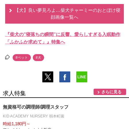
【犬】良い夢見ろよ…柴犬チャーミーのおとぼけ寝
顔画像一覧へ
『柴犬の”寝落ちの瞬間”に反響、愛らしすぎる入眠動作
「ふかふか求めて」』特集へ
#ペット
#犬
さらに見る
求人特集
無資格可の調理師/調理スタッフ
KID ACADEMY NURSERY 靱本町園
時給1,180円～