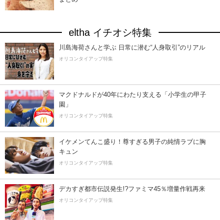
eltha イチオシ特集
川島海荷さんと学ぶ 日常に潜む“人身取引”のリアル
オリコンタイアップ特集
マクドナルドが40年にわたり支える「小学生の甲子
園」
オリコンタイアップ特集
イケメンてんこ盛り！尊すぎる男子の純情ラブに胸
キュン
オリコンタイアップ特集
デカすぎ都市伝説発生!?ファミマ45％増量作戦再来
オリコンタイアップ特集