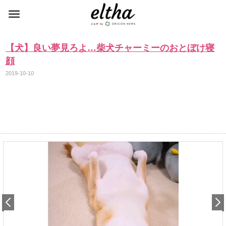
【犬】良い夢見ろよ…柴犬チャーミーのおとぼけ寝
顔
2019-10-10