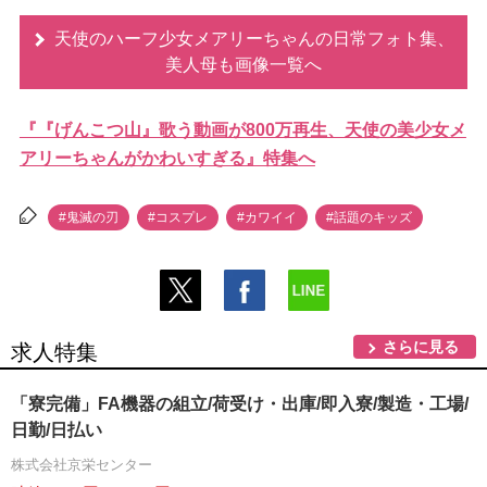
天使のハーフ少女メアリーちゃんの日常フォト集、
美人母も画像一覧へ
『『げんこつ山』歌う動画が800万再生、天使の美少女メ
アリーちゃんがかわいすぎる』特集へ
#鬼滅の刃
#コスプレ
#カワイイ
#話題のキッズ
さらに見る
求人特集
「寮完備」FA機器の組立/荷受け・出庫/即入寮/製造・工場/
日勤/日払い
株式会社京栄センター