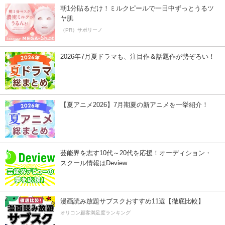
朝1分貼るだけ！ミルクピールで一日中ずっとうるツ
ヤ肌
（PR）サボリーノ
2026年7月夏ドラマも、注目作＆話題作が勢ぞろい！
【夏アニメ2026】7月期夏の新アニメを一挙紹介！
芸能界を志す10代～20代を応援！オーディション・
スクール情報はDeview
漫画読み放題サブスクおすすめ11選【徹底比較】
オリコン顧客満足度ランキング