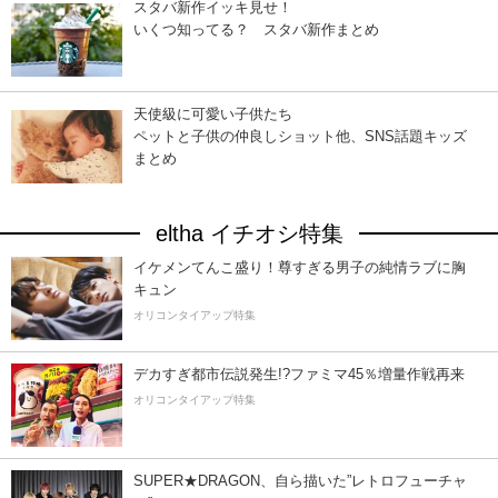
スタバ新作イッキ見せ！
いくつ知ってる？ スタバ新作まとめ
天使級に可愛い子供たち
ペットと子供の仲良しショット他、SNS話題キッズ
まとめ
eltha イチオシ特集
イケメンてんこ盛り！尊すぎる男子の純情ラブに胸
キュン
オリコンタイアップ特集
デカすぎ都市伝説発生!?ファミマ45％増量作戦再来
オリコンタイアップ特集
SUPER★DRAGON、自ら描いた”レトロフューチャ