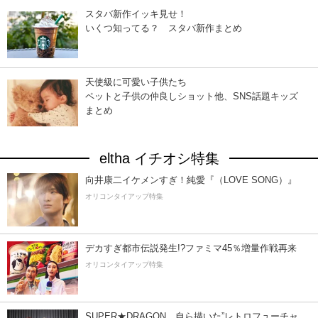
スタバ新作イッキ見せ！
いくつ知ってる？ スタバ新作まとめ
天使級に可愛い子供たち
ペットと子供の仲良しショット他、SNS話題キッズ
まとめ
eltha イチオシ特集
向井康二イケメンすぎ！純愛『（LOVE SONG）』
オリコンタイアップ特集
デカすぎ都市伝説発生!?ファミマ45％増量作戦再来
オリコンタイアップ特集
SUPER★DRAGON、自ら描いた”レトロフューチャ