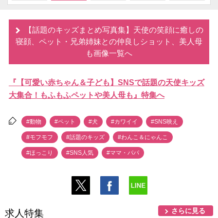
【話題のキッズまとめ写真集】天使の笑顔に癒しの
寝顔、ペット・兄弟姉妹との仲良しショット、美人母
も画像一覧へ
『【可愛い赤ちゃん＆子ども】SNSで話題の天使キッズ
大集合！もふもふペットや美人母も』特集へ
#動物
#ペット
#犬
#カワイイ
#SNS映え
#モフモフ
#話題のキッズ
#わんこ＆にゃんこ
#ほっこり
#SNS人気
#ママ・パパ
さらに見る
求人特集