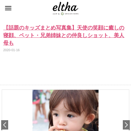
【話題のキッズまとめ写真集】天使の笑顔に癒しの
寝顔、ペット・兄弟姉妹との仲良しショット、美人
母も
2020-01-16