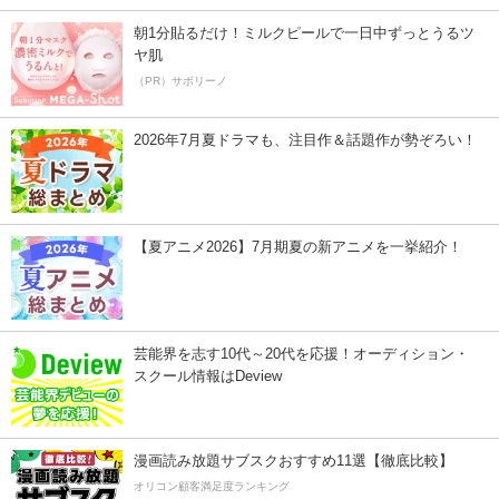
朝1分貼るだけ！ミルクピールで一日中ずっとうるツ
ヤ肌
（PR）サボリーノ
2026年7月夏ドラマも、注目作＆話題作が勢ぞろい！
【夏アニメ2026】7月期夏の新アニメを一挙紹介！
芸能界を志す10代～20代を応援！オーディション・
スクール情報はDeview
漫画読み放題サブスクおすすめ11選【徹底比較】
オリコン顧客満足度ランキング