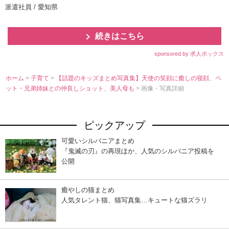
派遣社員 / 愛知県
続きはこちら
sponsored by 求人ボックス
ホーム
>
子育て
>
【話題のキッズまとめ写真集】天使の笑顔に癒しの寝顔、ペ
ット・兄弟姉妹との仲良しショット、美人母も
> 画像・写真詳細
ピックアップ
可愛いシルバニアまとめ
『鬼滅の刃』の再現ほか、人気のシルバニア投稿を
公開
癒やしの猫まとめ
人気タレント猫、猫写真集…キュートな猫ズラリ