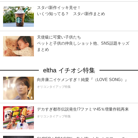
スタバ新作イッキ見せ！
いくつ知ってる？ スタバ新作まとめ
天使級に可愛い子供たち
ペットと子供の仲良しショット他、SNS話題キッズ
まとめ
eltha イチオシ特集
向井康二イケメンすぎ！純愛『（LOVE SONG）』
オリコンタイアップ特集
デカすぎ都市伝説発生!?ファミマ45％増量作戦再来
オリコンタイアップ特集