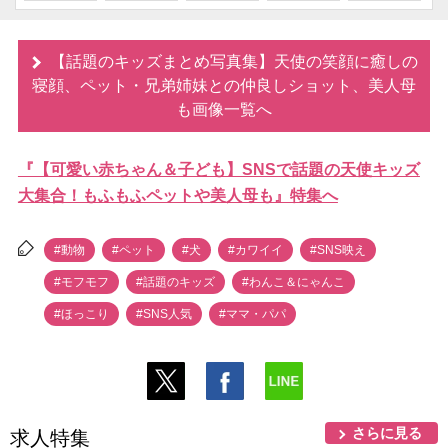
【話題のキッズまとめ写真集】天使の笑顔に癒しの
寝顔、ペット・兄弟姉妹との仲良しショット、美人母
も画像一覧へ
『【可愛い赤ちゃん＆子ども】SNSで話題の天使キッズ
大集合！もふもふペットや美人母も』特集へ
#動物
#ペット
#犬
#カワイイ
#SNS映え
#モフモフ
#話題のキッズ
#わんこ＆にゃんこ
#ほっこり
#SNS人気
#ママ・パパ
さらに見る
求人特集