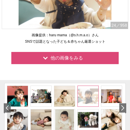
24
／958
画像提供：haru mama（@s.h.m.a.o）さん
SNSで話題となった子ども＆赤ちゃん厳選ショット
他の画像をみる