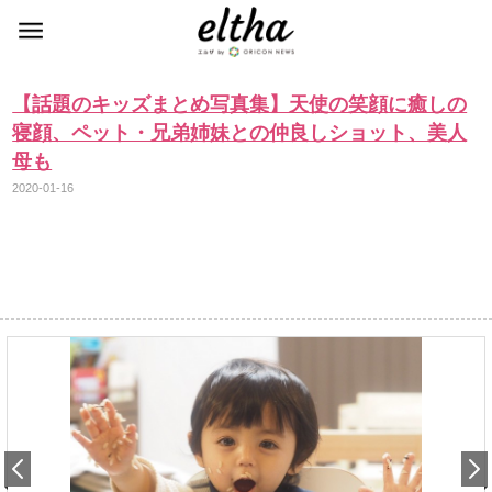
【話題のキッズまとめ写真集】天使の笑顔に癒しの
寝顔、ペット・兄弟姉妹との仲良しショット、美人
母も
2020-01-16