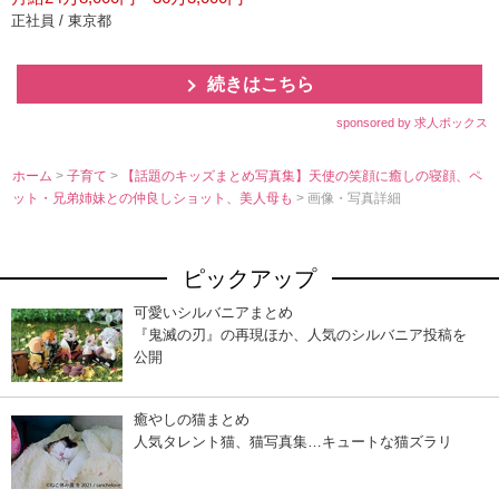
正社員 / 東京都
続きはこちら
sponsored by 求人ボックス
ホーム
>
子育て
>
【話題のキッズまとめ写真集】天使の笑顔に癒しの寝顔、ペ
ット・兄弟姉妹との仲良しショット、美人母も
> 画像・写真詳細
ピックアップ
可愛いシルバニアまとめ
『鬼滅の刃』の再現ほか、人気のシルバニア投稿を
公開
癒やしの猫まとめ
人気タレント猫、猫写真集…キュートな猫ズラリ