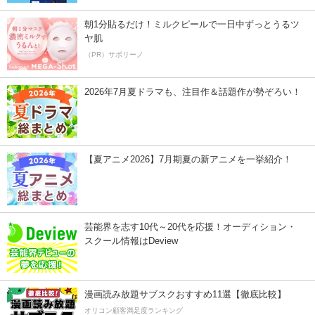
朝1分貼るだけ！ミルクピールで一日中ずっとうるツ
ヤ肌
（PR）サボリーノ
2026年7月夏ドラマも、注目作＆話題作が勢ぞろい！
【夏アニメ2026】7月期夏の新アニメを一挙紹介！
芸能界を志す10代～20代を応援！オーディション・
スクール情報はDeview
漫画読み放題サブスクおすすめ11選【徹底比較】
オリコン顧客満足度ランキング