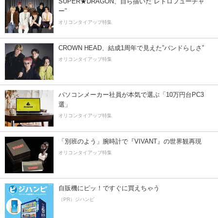
SUPER★DRAGON、自ら描いた”レトロフューチャ
ー”
オリコンタイアップ特集
CROWN HEAD、結成1周年で見えた”バンドらしさ”
オリコンタイアップ特集
パソコンメーカー社員が本気で選ぶ「10万円台PC3
選」
オリコンタイアップ特集
「別班のよう」腕時計で『VIVANT』の世界観再現
オリコンタイアップ特集
自販機にピッ！ですぐに買えちゃう
（PR）ジハンピ