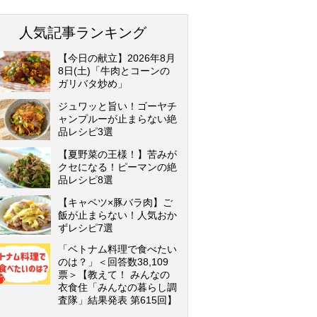
人気記事ランキング
【今日の献立】2026年8月
8日(土)「牛肉とコーンの
ガリバタ炒め」
ジュワッと旨い！ゴーヤチ
ャンプルーが止まらない絶
品レシピ3選
【夏野菜の王様！】苦みが
クセになる！ピーマンの絶
品レシピ8選
【キャベツ×豚バラ肉】ご
飯が止まらない！人気おか
ずレシピ7選
「ベトナム料理で食べたい
のは？」＜回答数38,109
票＞【教えて！ みんなの
衣食住「みんなの暮らし調
査隊」結果発表 第615回】