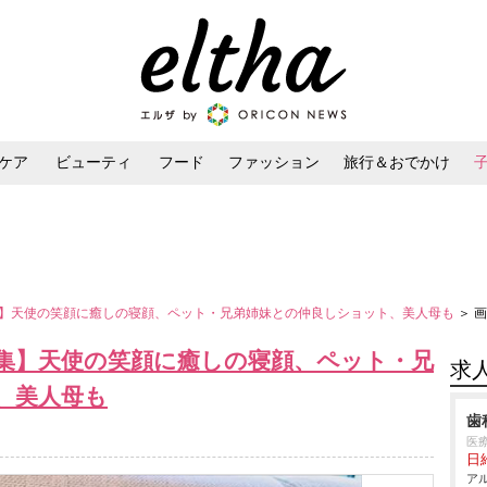
ケア
ビューティ
フード
ファッション
旅行＆おでかけ
ンケア
ダイエット・ボディケア
ヘアスタイル・ヘアアレンジ
】天使の笑顔に癒しの寝顔、ペット・兄弟姉妹との仲良しショット、美人母も
＞ 
集】天使の笑顔に癒しの寝顔、ペット・兄
求
、美人母も
歯
医
日給
アル