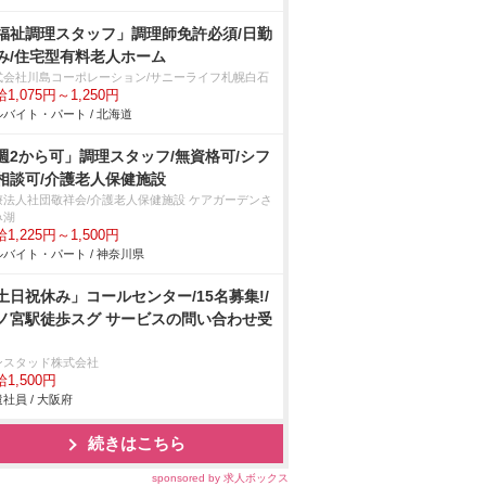
福祉調理スタッフ」調理師免許必須/日勤
み/住宅型有料老人ホーム
式会社川島コーポレーション/サニーライフ札幌白石
1,075円～1,250円
バイト・パート / 北海道
週2から可」調理スタッフ/無資格可/シフ
相談可/介護老人保健施設
療法人社団敬祥会/介護老人保健施設 ケアガーデンさ
み湖
1,225円～1,500円
バイト・パート / 神奈川県
土日祝休み」コールセンター/15名募集!/
ノ宮駅徒歩スグ サービスの問い合わせ受
ンスタッド株式会社
1,500円
社員 / 大阪府
続きはこちら
sponsored by 求人ボックス