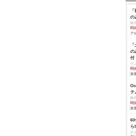
「
の
株
時給
アル
「
の
付
ラ
時給
派遣
O
テ
株
時給
派遣
6
ら
テ