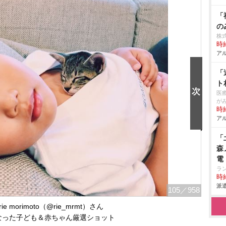
「
の
株
時給
アル
「
ト
医
が
時給
アル
「
森
電
ラ
時給
派遣
105
／958
e morimoto（@rie_mrmt）さん
なった子ども＆赤ちゃん厳選ショット