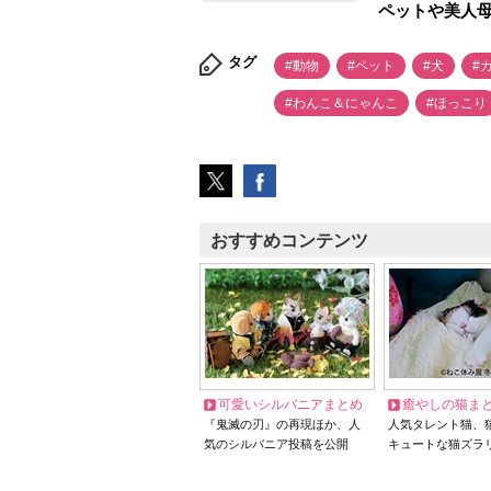
ペットや美人
タグ
#動物
#ペット
#犬
#
#わんこ＆にゃんこ
#ほっこり
おすすめコンテンツ
可愛いシルバニアまとめ
癒やしの猫ま
『鬼滅の刃』の再現ほか、人
人気タレント猫、
気のシルバニア投稿を公開
キュートな猫ズラ