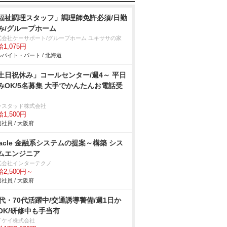
福祉調理スタッフ」調理師免許必須/日勤
み/グループホーム
式会社ケーサポート/グループホーム ユキササの家
1,075円
バイト・パート / 北海道
土日祝休み」コールセンター/週4～ 平日
みOK/5名募集 大手でかんたんお電話受
ンスタッド株式会社
1,500円
社員 / 大阪府
racle 金融系システムの提案～構築 シス
ムエンジニア
式会社インターテクノ
2,500円～
社員 / 大阪府
0代・70代活躍中/交通誘導警備/週1日か
OK/研修中も手当有
イケイ株式会社