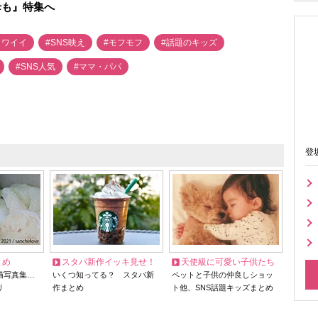
母も』特集へ
カワイイ
#SNS映え
#モフモフ
#話題のキッズ
#SNS人気
#ママ・パパ
登
とめ
スタバ新作イッキ見せ！
天使級に可愛い子供たち
猫写真集…
いくつ知ってる？ スタバ新
ペットと子供の仲良しショッ
リ
作まとめ
ト他、SNS話題キッズまとめ