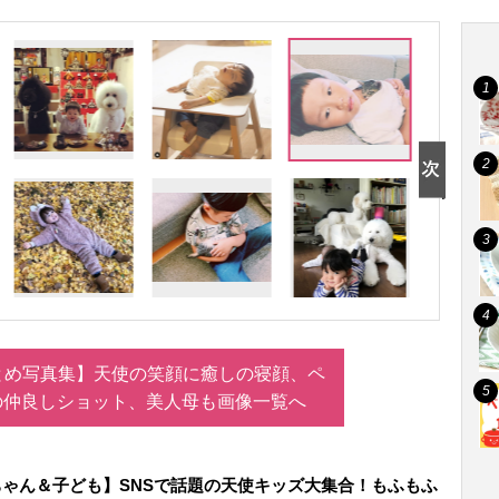
とめ写真集】天使の笑顔に癒しの寝顔、ペ
の仲良しショット、美人母も画像一覧へ
ゃん＆子ども】SNSで話題の天使キッズ大集合！もふもふ