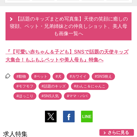
【話題のキッズまとめ写真集】天使の笑顔に癒しの
寝顔、ペット・兄弟姉妹との仲良しショット、美人母
も画像一覧へ
『【可愛い赤ちゃん＆子ども】SNSで話題の天使キッズ
大集合！もふもふペットや美人母も』特集へ
#動物
#ペット
#犬
#カワイイ
#SNS映え
#モフモフ
#話題のキッズ
#わんこ＆にゃんこ
#ほっこり
#SNS人気
#ママ・パパ
さらに見る
求人特集