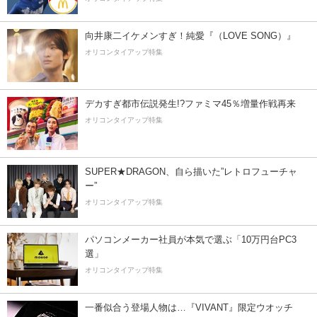
向井康二イケメンすぎ！純愛『（LOVE SONG）』
オリコンタイアップ特集
デカすぎ都市伝説発生!?ファミマ45％増量作戦再来
オリコンタイアップ特集
SUPER★DRAGON、自ら描いた”レトロフューチャ
ー”
オリコンタイアップ特集
パソコンメーカー社員が本気で選ぶ「10万円台PC3
選」
オリコンタイアップ特集
一番似合う登場人物は…『VIVANT』限定ウオッチ