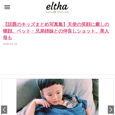
【話題のキッズまとめ写真集】天使の笑顔に癒しの
寝顔、ペット・兄弟姉妹との仲良しショット、美人
母も
2020-01-16