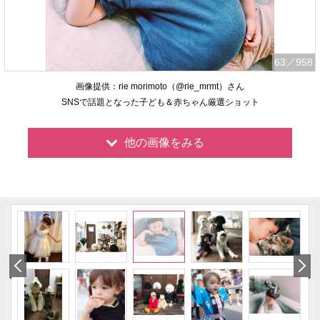
63
／958
画像提供：rie morimoto（@rie_mrmt）さん
SNSで話題となった子ども＆赤ちゃん厳選ショット
他の画像をみる