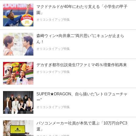
マクドナルドが40年にわたり支える「小学生の甲子
園」
オリコンタイアップ特集
森崎ウィン×向井康二“両片思い”にキュンが止まら
ん！
オリコンタイアップ特集
デカすぎ都市伝説発生!?ファミマ45％増量作戦再来
オリコンタイアップ特集
SUPER★DRAGON、自ら描いた”レトロフューチャ
ー”
オリコンタイアップ特集
パソコンメーカー社員が本気で選ぶ「10万円台PC3
選」