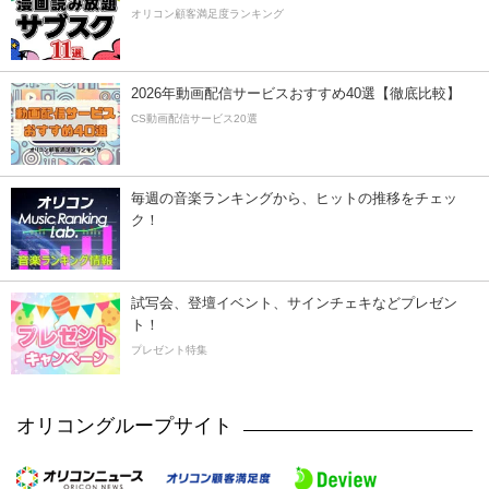
オリコン顧客満足度ランキング
2026年動画配信サービスおすすめ40選【徹底比較】
CS動画配信サービス20選
毎週の音楽ランキングから、ヒットの推移をチェッ
ク！
試写会、登壇イベント、サインチェキなどプレゼン
ト！
プレゼント特集
オリコングループサイト