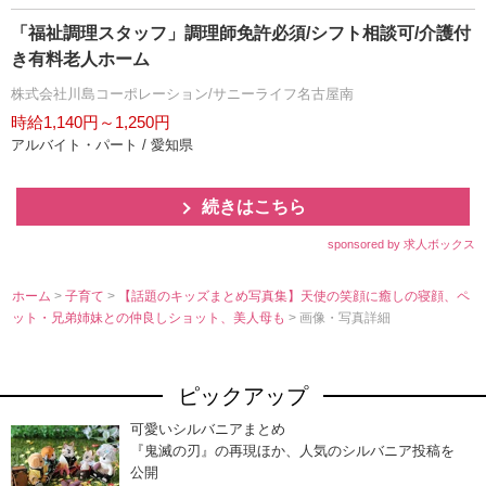
「福祉調理スタッフ」調理師免許必須/シフト相談可/介護付
き有料老人ホーム
株式会社川島コーポレーション/サニーライフ名古屋南
時給1,140円～1,250円
アルバイト・パート / 愛知県
続きはこちら
sponsored by 求人ボックス
ホーム
>
子育て
>
【話題のキッズまとめ写真集】天使の笑顔に癒しの寝顔、ペ
ット・兄弟姉妹との仲良しショット、美人母も
> 画像・写真詳細
ピックアップ
可愛いシルバニアまとめ
『鬼滅の刃』の再現ほか、人気のシルバニア投稿を
公開