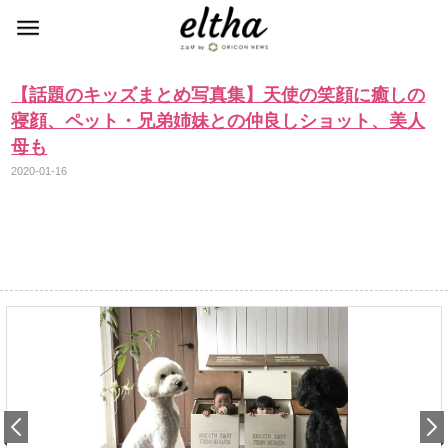
【話題のキッズまとめ写真集】天使の笑顔に癒しの
寝顔、ペット・兄弟姉妹との仲良しショット、美人
母も
2020-01-16