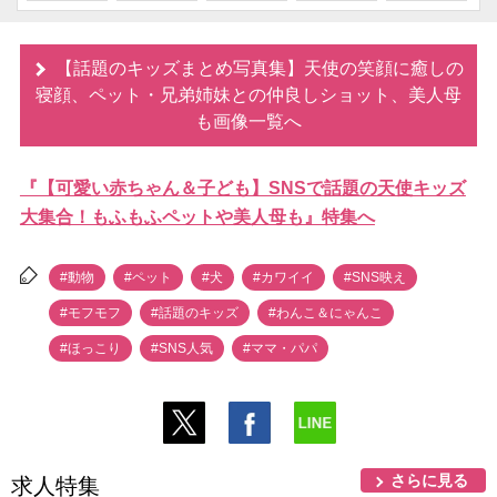
【話題のキッズまとめ写真集】天使の笑顔に癒しの
寝顔、ペット・兄弟姉妹との仲良しショット、美人母
も画像一覧へ
『【可愛い赤ちゃん＆子ども】SNSで話題の天使キッズ
大集合！もふもふペットや美人母も』特集へ
#動物
#ペット
#犬
#カワイイ
#SNS映え
#モフモフ
#話題のキッズ
#わんこ＆にゃんこ
#ほっこり
#SNS人気
#ママ・パパ
さらに見る
求人特集