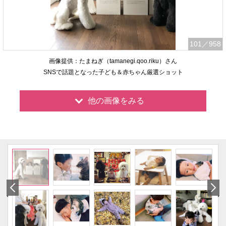
101
／958
画像提供：たまねぎ（tamanegi.qoo.riku）さん
SNSで話題となった子ども＆赤ちゃん厳選ショット
他の画像をみる