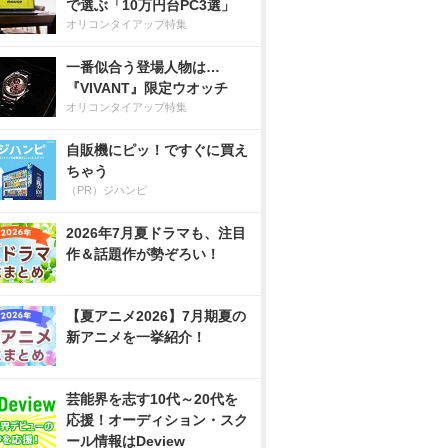
で選ぶ「10万円台PC3選」
オリコンタイアップ特集
一番似合う登場人物は…
『VIVANT』限定ウオッチ
オリコンタイアップ特集
自販機にピッ！ですぐに買え
ちゃう
（PR）ジハンピ
2026年7月夏ドラマも、注目
作＆話題作が勢ぞろい！
【夏アニメ2026】7月期夏の
新アニメを一挙紹介！
芸能界を志す10代～20代を
応援！オーディション・スク
ール情報はDeview