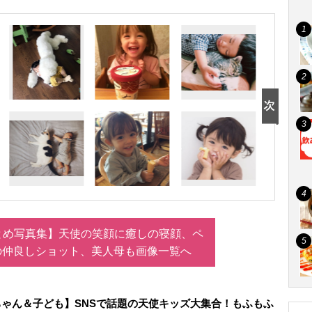
とめ写真集】天使の笑顔に癒しの寝顔、ペ
の仲良しショット、美人母も画像一覧へ
ゃん＆子ども】SNSで話題の天使キッズ大集合！もふもふ