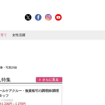
子育て
女性活躍
画像・写真詳細
人特集
さらに見る
ールケアクルー・無資格可の調理師/調理
タッフ
クイ渋谷桜丘
1,226円～1,270円