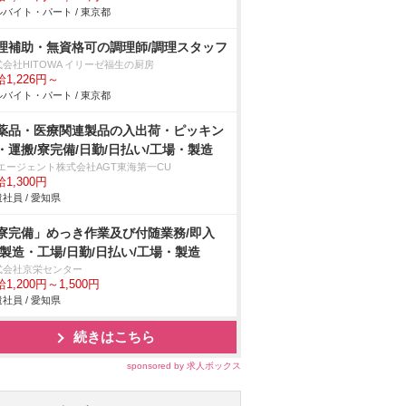
バイト・パート / 東京都
理補助・無資格可の調理師/調理スタッフ
会社HITOWA イリーゼ福生の厨房
1,226円～
バイト・パート / 東京都
薬品・医療関連製品の入出荷・ピッキン
・運搬/寮完備/日勤/日払い/工場・製造
Tエージェント株式会社AGT東海第一CU
1,300円
社員 / 愛知県
寮完備」めっき作業及び付随業務/即入
/製造・工場/日勤/日払い/工場・製造
式会社京栄センター
1,200円～1,500円
社員 / 愛知県
続きはこちら
sponsored by 求人ボックス