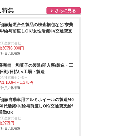
人特集
さらに見る
完備/超硬合金製品の検査梱包など/寮費
料/給与前渡しOK/女性活躍中/交通費支
総工産株式会社
30万6,000円
社員 / 北海道
寮完備」和菓子の製造/即入寮/製造・工
/日勤/日払い/工場・製造
式会社京栄センター
1,100円～1,375円
社員 / 北海道
完備/自動車用アルミホイールの製造/40
50代活躍中/給与前渡しOK/交通費支給/
通勤OK
総工産株式会社
給29万円
社員 / 北海道