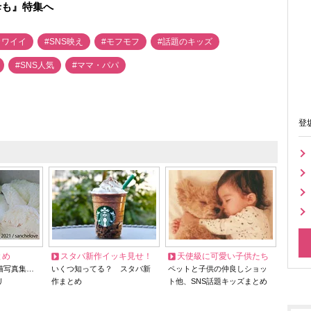
母も』特集へ
カワイイ
#SNS映え
#モフモフ
#話題のキッズ
#SNS人気
#ママ・パパ
登
とめ
スタバ新作イッキ見せ！
天使級に可愛い子供たち
猫写真集…
いくつ知ってる？ スタバ新
ペットと子供の仲良しショッ
リ
作まとめ
ト他、SNS話題キッズまとめ