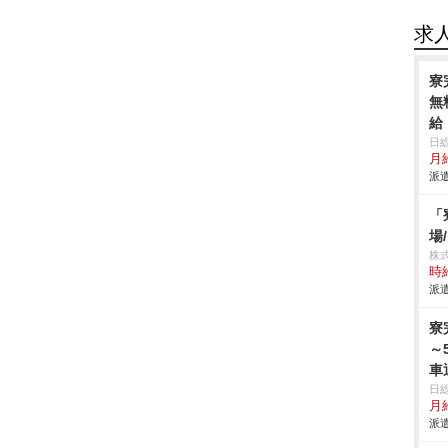
求
寮
無
給
日
月給
派遣
「
場
株
時給
派遣
寮
～
車
日
月
派遣