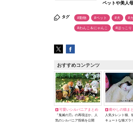
ペットや美人
タグ
#動物
#ペット
#犬
#
#わんこ＆にゃんこ
#ほっこり
おすすめコンテンツ
可愛いシルバニアまとめ
癒やしの猫ま
『鬼滅の刃』の再現ほか、人
人気タレント猫、
気のシルバニア投稿を公開
キュートな猫ズラ