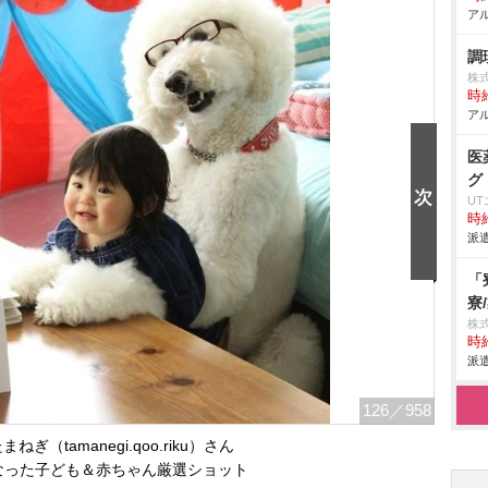
アル
調
株式
時給
アル
医
グ
U
時給
派遣
「
寮
株
時給
派遣
126
／958
ぎ（tamanegi.qoo.riku）さん
なった子ども＆赤ちゃん厳選ショット