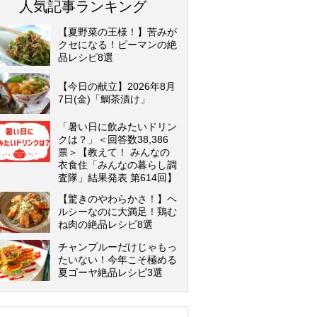
人気記事ランキング
【夏野菜の王様！】苦みが
クセになる！ピーマンの絶
品レシピ8選
【今日の献立】2026年8月
7日(金)「鯛茶漬け」
「暑い日に飲みたいドリン
クは？」＜回答数38,386
票＞【教えて！ みんなの
衣食住「みんなの暮らし調
査隊」結果発表 第614回】
【驚きのやわらかさ！】ヘ
ルシーなのに大満足！鶏む
ね肉の絶品レシピ8選
チャンプルーだけじゃもっ
たいない！今年こそ極める
夏ゴーヤ絶品レシピ3選