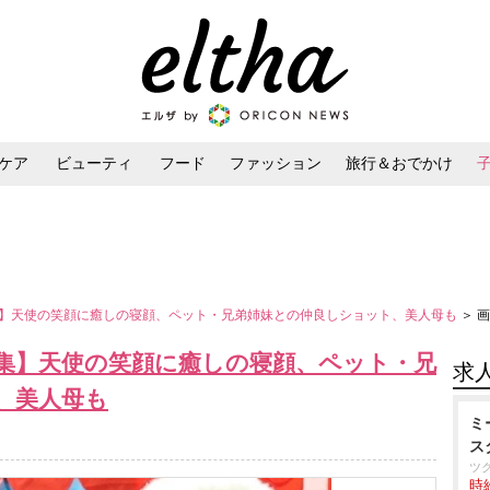
ケア
ビューティ
フード
ファッション
旅行＆おでかけ
ンケア
ダイエット・ボディケア
ヘアスタイル・ヘアアレンジ
】天使の笑顔に癒しの寝顔、ペット・兄弟姉妹との仲良しショット、美人母も
＞ 
集】天使の笑顔に癒しの寝顔、ペット・兄
求
、美人母も
ミ
ス
ツ
時給