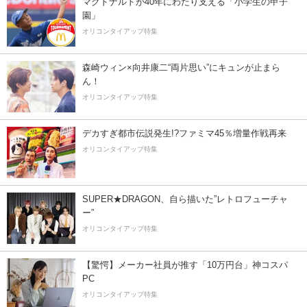
マクドナルドが40年にわたり支える「小学生の甲子
園」
オリコンタイアップ特集
森崎ウィン×向井康二“両片思い”にキュンが止まら
ん！
オリコンタイアップ特集
デカすぎ都市伝説発生!?ファミマ45％増量作戦再来
オリコンタイアップ特集
SUPER★DRAGON、自ら描いた”レトロフューチャ
ー”
オリコンタイアップ特集
【驚愕】メーカー社員が推す「10万円台」神コスパ
PC
オリコンタイアップ特集