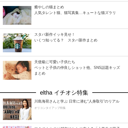
癒やしの猫まとめ
人気タレント猫、猫写真集…キュートな猫ズラリ
スタバ新作イッキ見せ！
いくつ知ってる？ スタバ新作まとめ
天使級に可愛い子供たち
ペットと子供の仲良しショット他、SNS話題キッズ
まとめ
eltha イチオシ特集
川島海荷さんと学ぶ 日常に潜む“人身取引”のリアル
オリコンタイアップ特集