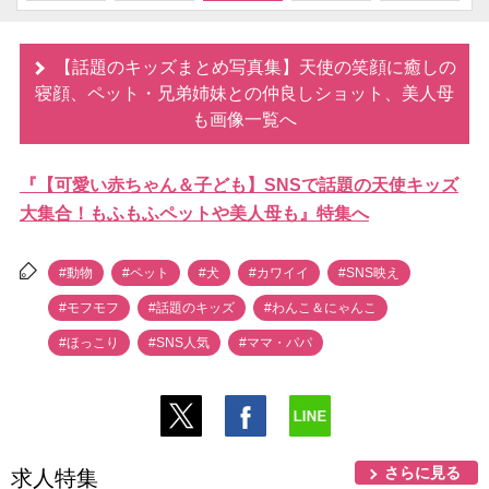
【話題のキッズまとめ写真集】天使の笑顔に癒しの
寝顔、ペット・兄弟姉妹との仲良しショット、美人母
も画像一覧へ
『【可愛い赤ちゃん＆子ども】SNSで話題の天使キッズ
大集合！もふもふペットや美人母も』特集へ
#動物
#ペット
#犬
#カワイイ
#SNS映え
#モフモフ
#話題のキッズ
#わんこ＆にゃんこ
#ほっこり
#SNS人気
#ママ・パパ
さらに見る
求人特集