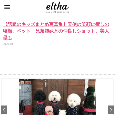
【話題のキッズまとめ写真集】天使の笑顔に癒しの
寝顔、ペット・兄弟姉妹との仲良しショット、美人
母も
2020-01-16