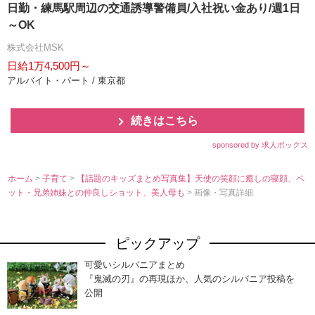
日勤・練馬駅周辺の交通誘導警備員/入社祝い金あり/週1日
～OK
株式会社MSK
日給1万4,500円～
アルバイト・パート / 東京都
続きはこちら
sponsored by 求人ボックス
ホーム
>
子育て
>
【話題のキッズまとめ写真集】天使の笑顔に癒しの寝顔、ペ
ット・兄弟姉妹との仲良しショット、美人母も
> 画像・写真詳細
ピックアップ
可愛いシルバニアまとめ
『鬼滅の刃』の再現ほか、人気のシルバニア投稿を
公開