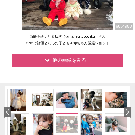
68
／958
画像提供：たまねぎ（tamanegi.qoo.riku）さん
SNSで話題となった子ども＆赤ちゃん厳選ショット
他の画像をみる