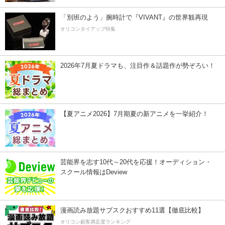
「別班のよう」腕時計で『VIVANT』の世界観再現
オリコンタイアップ特集
2026年7月夏ドラマも、注目作＆話題作が勢ぞろい！
【夏アニメ2026】7月期夏の新アニメを一挙紹介！
芸能界を志す10代～20代を応援！オーディション・
スクール情報はDeview
漫画読み放題サブスクおすすめ11選【徹底比較】
オリコン顧客満足度ランキング