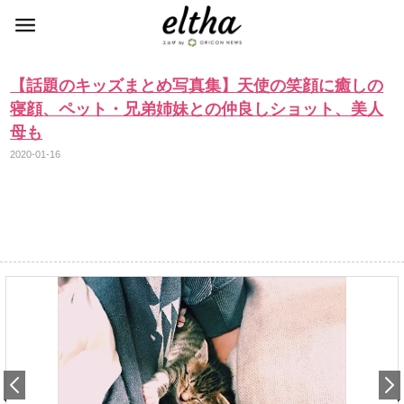
【話題のキッズまとめ写真集】天使の笑顔に癒しの
寝顔、ペット・兄弟姉妹との仲良しショット、美人
母も
2020-01-16