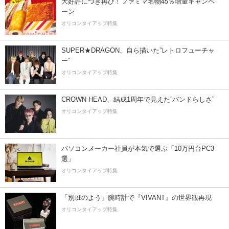
大好評につき再び！ファミマ名物45％増量キャンペ
ーン
オリコンタイアップ特集
SUPER★DRAGON、自ら描いた”レトロフューチャ
ー”
オリコンタイアップ特集
CROWN HEAD、結成1周年で見えた”バンドらしさ”
オリコンタイアップ特集
パソコンメーカー社員が本気で選ぶ「10万円台PC3
選」
オリコンタイアップ特集
「別班のよう」腕時計で『VIVANT』の世界観再現
オリコンタイアップ特集