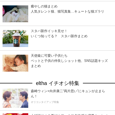
癒やしの猫まとめ
人気タレント猫、猫写真集…キュートな猫ズラリ
スタバ新作イッキ見せ！
いくつ知ってる？ スタバ新作まとめ
天使級に可愛い子供たち
ペットと子供の仲良しショット他、SNS話題キッズ
まとめ
eltha イチオシ特集
森崎ウィン×向井康二“両片思い”にキュンが止まら
ん！
オリコンタイアップ特集