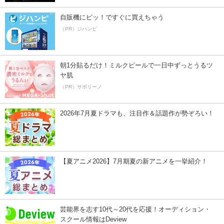
自販機にピッ！ですぐに買えちゃう
（PR）ジハンピ
朝1分貼るだけ！ミルクピールで一日中ずっとうるツ
ヤ肌
（PR）サボリーノ
2026年7月夏ドラマも、注目作＆話題作が勢ぞろい！
【夏アニメ2026】7月期夏の新アニメを一挙紹介！
芸能界を志す10代～20代を応援！オーディション・
スクール情報はDeview