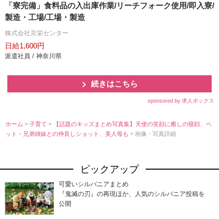
「寮完備」食料品の入出庫作業/リーチフォーク使用/即入寮/
製造・工場/工場・製造
株式会社京栄センター
日給1,600円
派遣社員 / 神奈川県
続きはこちら
sponsored by 求人ボックス
ホーム
>
子育て
>
【話題のキッズまとめ写真集】天使の笑顔に癒しの寝顔、ペ
ット・兄弟姉妹との仲良しショット、美人母も
> 画像・写真詳細
ピックアップ
可愛いシルバニアまとめ
『鬼滅の刃』の再現ほか、人気のシルバニア投稿を
公開