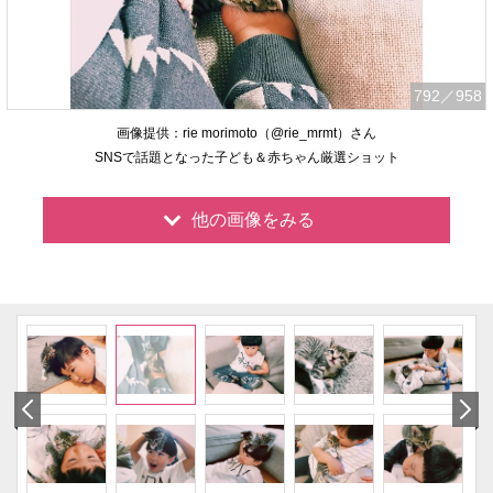
792
／958
画像提供：rie morimoto（@rie_mrmt）さん
SNSで話題となった子ども＆赤ちゃん厳選ショット
他の画像をみる