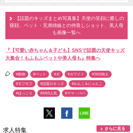
【話題のキッズまとめ写真集】天使の笑顔に癒しの
寝顔、ペット・兄弟姉妹との仲良しショット、美人母
も画像一覧へ
『【可愛い赤ちゃん＆子ども】SNSで話題の天使キッズ
大集合！もふもふペットや美人母も』特集へ
#動物
#ペット
#犬
#カワイイ
#SNS映え
#モフモフ
#話題のキッズ
#わんこ＆にゃんこ
#ほっこり
#SNS人気
#ママ・パパ
さらに見る
求人特集