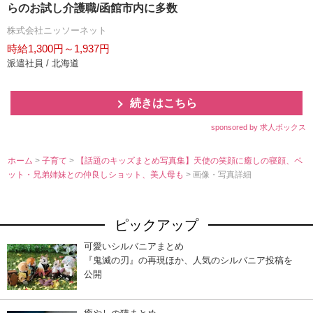
らのお試し介護職/函館市内に多数
株式会社ニッソーネット
時給1,300円～1,937円
派遣社員 / 北海道
続きはこちら
sponsored by 求人ボックス
ホーム
>
子育て
>
【話題のキッズまとめ写真集】天使の笑顔に癒しの寝顔、ペ
ット・兄弟姉妹との仲良しショット、美人母も
> 画像・写真詳細
ピックアップ
可愛いシルバニアまとめ
『鬼滅の刃』の再現ほか、人気のシルバニア投稿を
公開