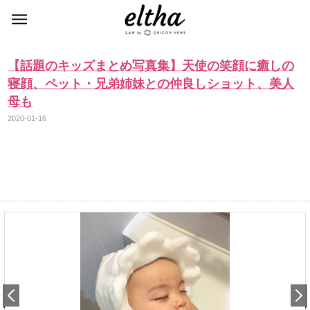
【話題のキッズまとめ写真集】天使の笑顔に癒しの
寝顔、ペット・兄弟姉妹との仲良しショット、美人
母も
2020-01-16