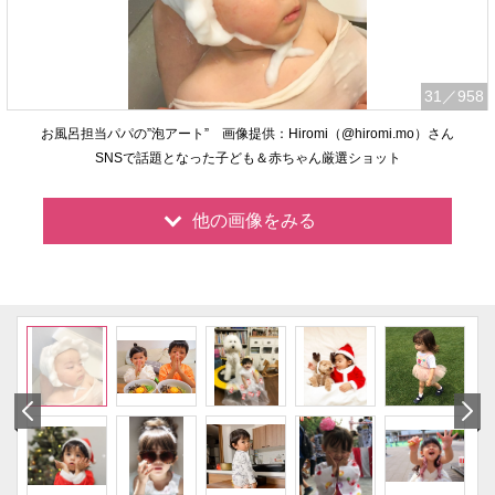
31
／958
お風呂担当パパの”泡アート” 画像提供：Hiromi（@hiromi.mo）さん
SNSで話題となった子ども＆赤ちゃん厳選ショット
他の画像をみる