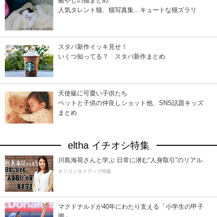
癒やしの猫まとめ
人気タレント猫、猫写真集…キュートな猫ズラリ
スタバ新作イッキ見せ！
いくつ知ってる？ スタバ新作まとめ
天使級に可愛い子供たち
ペットと子供の仲良しショット他、SNS話題キッズ
まとめ
eltha イチオシ特集
川島海荷さんと学ぶ 日常に潜む“人身取引”のリアル
オリコンタイアップ特集
マクドナルドが40年にわたり支える「小学生の甲子
園」