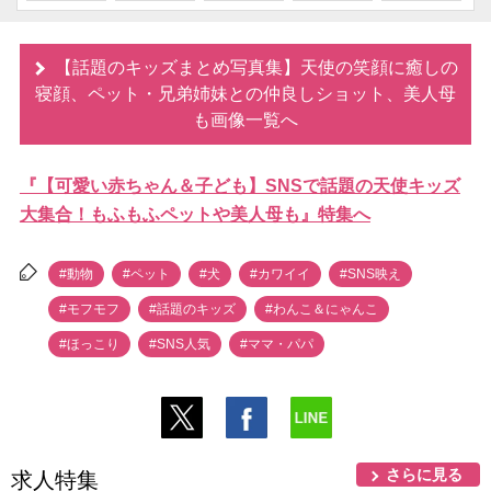
【話題のキッズまとめ写真集】天使の笑顔に癒しの
寝顔、ペット・兄弟姉妹との仲良しショット、美人母
も画像一覧へ
『【可愛い赤ちゃん＆子ども】SNSで話題の天使キッズ
大集合！もふもふペットや美人母も』特集へ
#動物
#ペット
#犬
#カワイイ
#SNS映え
#モフモフ
#話題のキッズ
#わんこ＆にゃんこ
#ほっこり
#SNS人気
#ママ・パパ
さらに見る
求人特集